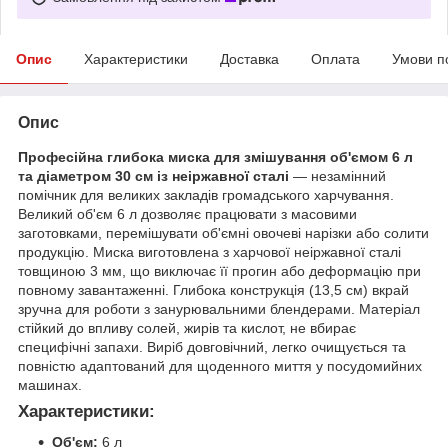
Опис
Характеристики
Доставка
Оплата
Умови п
Опис
Професійна глибока миска для змішування об'ємом 6 л
та діаметром 30 см із неіржавної сталі
— незамінний
помічник для великих закладів громадського харчування.
Великий об'єм 6 л дозволяє працювати з масовими
заготовками, перемішувати об'ємні овочеві нарізки або солити
продукцію. Миска виготовлена з харчової неіржавної сталі
товщиною 3 мм, що виключає її прогин або деформацію при
повному завантаженні. Глибока конструкція (13,5 см) вкрай
зручна для роботи з занурювальними блендерами. Матеріал
стійкий до впливу солей, жирів та кислот, не вбирає
специфічні запахи. Виріб довговічний, легко очищується та
повністю адаптований для щоденного миття у посудомийних
машинах.
Характеристики:
Об'єм:
6 л