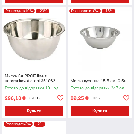
Розпродаж10%
–20%
Розпродаж10%
–15%
Миска 6л PROF line з
нержавіючої сталі 351032
Миска кухонна 15,5 см. 0,5л.
Готово до відправки 101 од.
Готово до відправки 247 од.
296,10
89,25
₴
₴
370,12 ₴
105 ₴
Купити
Купити
Розпродаж2%
–2%