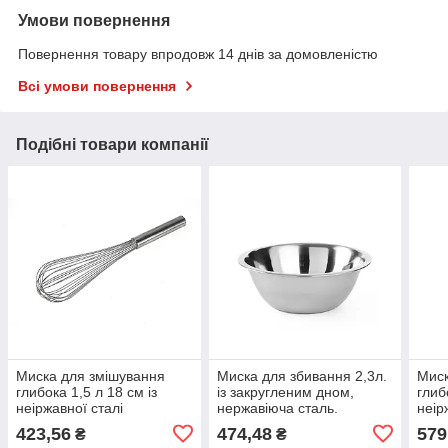
Умови повернення
Повернення товару впродовж 14 днів за домовленістю
Всі умови повернення
Подібні товари компанії
Миска для змішування
Миска для збивання 2,3л.
Миск
глибока 1,5 л 18 см із
із закругленим дном,
глиб
неіржавної сталі
нержавіюча сталь.
неір
професійна
про
423,56
474,48
579
₴
₴