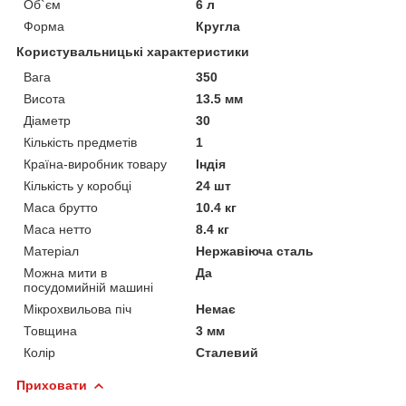
Об`єм
6 л
Форма
Кругла
Користувальницькі характеристики
Вага
350
Висота
13.5 мм
Діаметр
30
Кількість предметів
1
Країна-виробник товару
Індія
Кількість у коробці
24 шт
Маса брутто
10.4 кг
Маса нетто
8.4 кг
Матеріал
Нержавіюча сталь
Можна мити в
Да
посудомийній машині
Мікрохвильова піч
Немає
Товщина
3 мм
Колір
Сталевий
Приховати