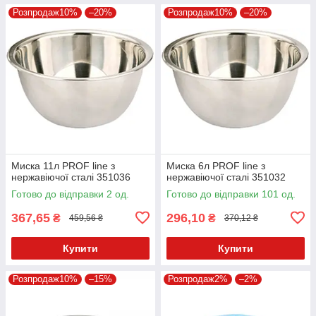
Розпродаж10%
–20%
Розпродаж10%
–20%
Миска 11л PROF line з
Миска 6л PROF line з
нержавіючої сталі 351036
нержавіючої сталі 351032
Готово до відправки 2 од.
Готово до відправки 101 од.
367,65
296,10
₴
₴
459,56 ₴
370,12 ₴
Купити
Купити
Розпродаж10%
–15%
Розпродаж2%
–2%