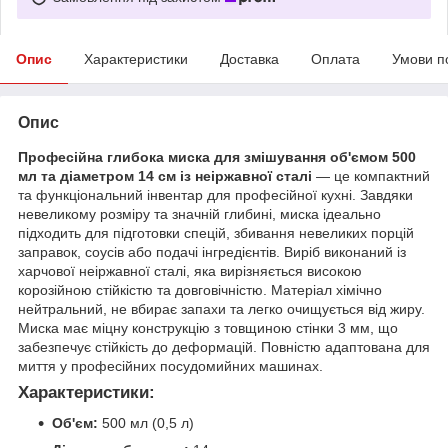
Опис
Характеристики
Доставка
Оплата
Умови п
Опис
Професійна глибока миска для змішування об'ємом 500
мл та діаметром 14 см із неіржавної сталі
— це компактний
та функціональний інвентар для професійної кухні. Завдяки
невеликому розміру та значній глибині, миска ідеально
підходить для підготовки спецій, збивання невеликих порцій
заправок, соусів або подачі інгредієнтів. Виріб виконаний із
харчової неіржавної сталі, яка вирізняється високою
корозійною стійкістю та довговічністю. Матеріал хімічно
нейтральний, не вбирає запахи та легко очищується від жиру.
Миска має міцну конструкцію з товщиною стінки 3 мм, що
забезпечує стійкість до деформацій. Повністю адаптована для
миття у професійних посудомийних машинах.
Характеристики:
Об'єм:
500 мл (0,5 л)