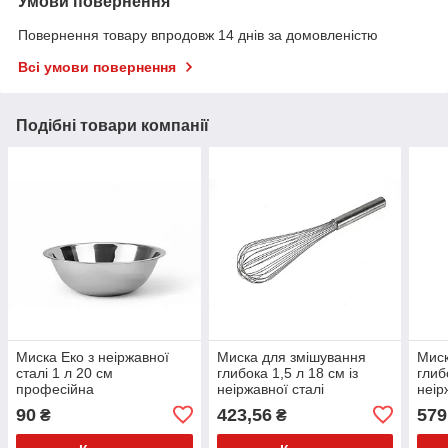
Умови повернення
Повернення товару впродовж 14 днів за домовленістю
Всі умови повернення
Подібні товари компанії
Миска Еко з неіржавної
Миска для змішування
Миск
сталі 1 л 20 см
глибока 1,5 л 18 см із
глиб
професійна
неіржавної сталі
неір
професійна
про
90
423,56
579
₴
₴