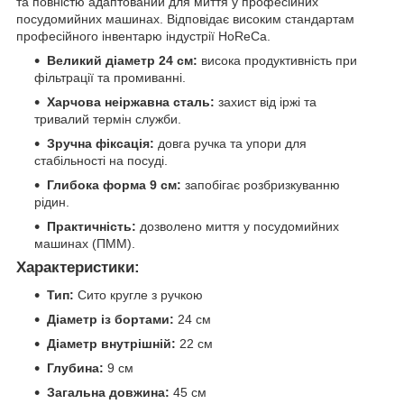
та повністю адаптований для миття у професійних
посудомийних машинах. Відповідає високим стандартам
професійного інвентарю індустрії HoReCa.
Великий діаметр 24 см:
висока продуктивність при
фільтрації та промиванні.
Харчова неіржавна сталь:
захист від іржі та
тривалий термін служби.
Зручна фіксація:
довга ручка та упори для
стабільності на посуді.
Глибока форма 9 см:
запобігає розбризкуванню
рідин.
Практичність:
дозволено миття у посудомийних
машинах (ПММ).
Характеристики:
Тип:
Сито кругле з ручкою
Діаметр із бортами:
24 см
Діаметр внутрішній:
22 см
Глубина:
9 см
Загальна довжина:
45 см