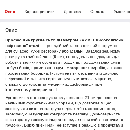
Опис
Характеристики
Доставка
Оплата
Умови п
Опис
Професійне кругле сито діаметром 24 см із високоякісної
неіржавної сталі
— це надійний та довговічний інструмент
для сучасної кухні ресторану або їдальні. Завдяки значному
розміру та глибокій чаші (9 см), воно ідеально підходить для
роботи з великими обсягами продуктів: проціджування супів
та бульйонів, промивання круп, макаронних виробів, а також
просіювання борошна. Інструмент виготовлений із харчової
неіржавної сталі, яка вирізняється винятковою міцністю,
стійкістю до корозії та механічних деформацій при
інтенсивному використанні.
Ергономічна сталева рукоятка довжиною 21 см доповнена
надійними фронтальними упорами, що дозволяє міцно
зафіксувати сито на каструлях, діжах або гастроємностях,
забезпечуючи кухареві комфорт та безпеку. Дрібнозерниста
сітка гарантує якісну фільтрацію, видаляючи зайві часточки та
грудочки. Виріб гігієнічний, не вступає в реакцію з продуктами