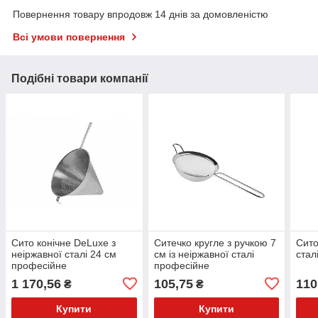
Повернення товару впродовж 14 днів за домовленістю
Всі умови повернення
Подібні товари компанії
Сито конічне DeLuxe з
Ситечко кругле з ручкою 7
Сито
неіржавної сталі 24 см
см із неіржавної сталі
стал
професійне
професійне
1 170,56
105,75
110
₴
₴
Купити
Купити