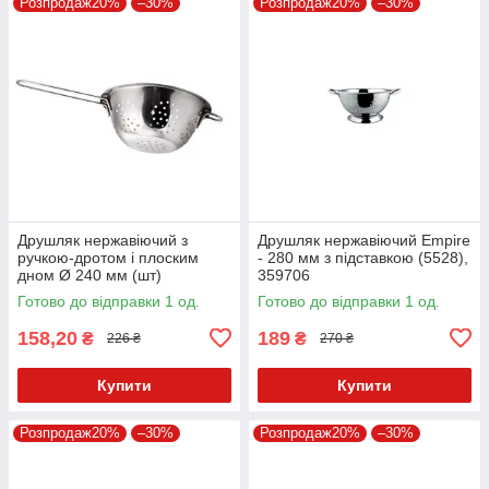
Розпродаж20%
–30%
Розпродаж20%
–30%
Друшляк нержавіючий з
Друшляк нержавіючий Empire
ручкою-дротом і плоским
- 280 мм з підставкою (5528),
дном Ø 240 мм (шт)
359706
Готово до відправки 1 од.
Готово до відправки 1 од.
158,20
189
₴
₴
226 ₴
270 ₴
Купити
Купити
Розпродаж20%
–30%
Розпродаж20%
–30%