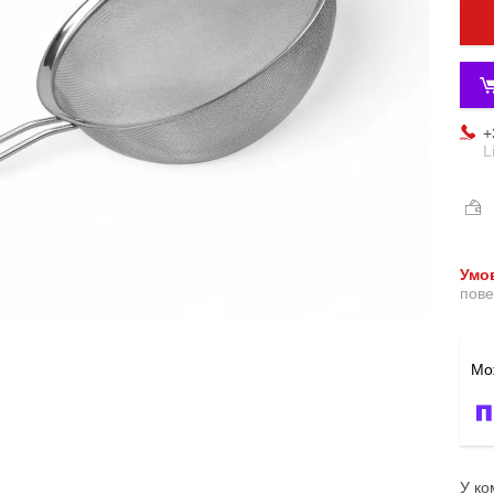
+
L
пове
У ко