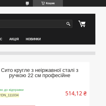
Кошик
АС
АКЦІЯ
НОВИНКИ
Сито кругле з неіржавної сталі з
ручкою 22 см професійне
во до відправки
514,12 ₴
:
!DN_111034