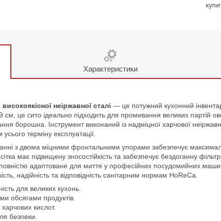
купи
Характеристики
 високоякісної неіржавної сталі
— це потужний кухонний інвентар
 9 см, це сито ідеально підходить для промивання великих партій ов
вання борошна. Інструмент виконаний із надміцної харчової неіржавно
 усього терміну експлуатації.
анні з двома міцними фронтальними упорами забезпечує максимальн
а сітка має підвищену зносостійкість та забезпечує бездоганну філь
 та повністю адаптоване для миття у професійних посудомийних маши
ість, надійність та відповідність санітарним нормам HoReCa.
ість для великих кухонь.
ими обсягами продуктів.
о харчових кислот.
ля безпеки.