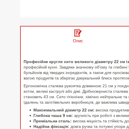
Опис
Професійне кругле сито великого діаметру 22 см із
професійній кухні. Завдяки значному об'єму та глибині
бульйонів від твердих інгредієнтів, а також для просію
вагою продуктів та зберігає дзеркальний блиск протягом
Ергономічна сталева рукоятка довжиною 21 см у поєдн
котли, великі каструлі або діжі. Дрібнозерниста сталев
становить 43 см. Сито гігієнічне, хімічно нейтральне
їдалень та заготівельних виробництв, де важлива швидк
Максимальний діаметр 22 см:
висока продуктивн
Глибока чаша 9 см:
зручність при роботі з велик
Преміальна сталь:
висока міцність та стійкість д
Надійна фіксація:
довга ручка та потужні упори д