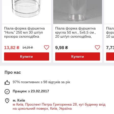
Піала-форма фуршетна
Піала форма фуршетна
Піал
"Ноль" 250 мл 30 шт/уп
кругла 50 мл., 5х6,5 см.,
фурш
прозора склоподібна
20 шт/уп склоподібна,
10 ш
прозора "Конус"
скло
13,82
9,98
7,7
₴
₴
14,25 ₴
Купити
Купити
Про нас
97% позитивних з 98 відгуків за рік
Працює з 23.02.2017
м. Київ
м Київ, Проспект Петра Григоренка 28, кут будинку вхід
на цокольний поверх, Київ, Україна