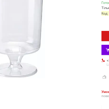
Гото
Тіль
Код
+
L
пове