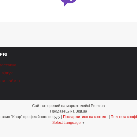
ЕВІ
доставка
відгук
ня і обмін
Сайт створений на маркетплейсі
Prom.ua
Продавець на Bigl.ua
Інтернет-магазин "Kaap" професійного посуду |
Поскаржитися на контент
|
Політика конфі
Select Language
▼