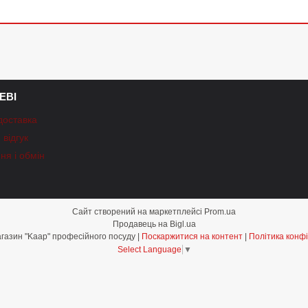
ЕВІ
доставка
відгук
ня і обмін
Сайт створений на маркетплейсі
Prom.ua
Продавець на Bigl.ua
Інтернет-магазин "Kaap" професійного посуду |
Поскаржитися на контент
|
Політика конфі
Select Language
▼