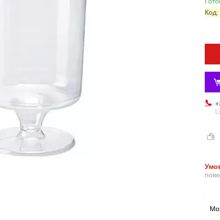
Гото
Код
+
L
пове