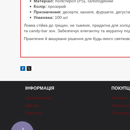
Матеріал:
полістирол (PS), склоподібний
Колір:
прозорий
Призначення:
десерти, канапе, фуршети, дегустац
Упаковка:
100 шт
Ложка стійка до тріщин, не тьмяніє, придатна для холо
та candy-bar зон. Забезпечує елегантну та акуратну по
Практичне й вишукане рішення для будь-якого святково
ІНФОРМАЦІЯ
ПОКУПЦ
Про компанію
Оплата і 
Відгуки
Залишити 
Контакти
Повернен