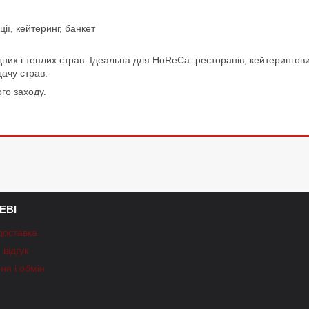
ії, кейтеринг, банкет
дних і теплих страв. Ідеальна для HoReCa: ресторанів, кейтерингов
дачу страв.
го заходу.
ЕВІ
доставка
відгук
ня і обмін