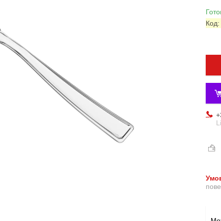
Гото
Код
+
L
пове