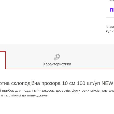
У ко
купи
Характеристики
ртна склоподібна прозора 10 см 100 шт/уп NEW
рибор для подачі міні-закусок, десертів, фруктових міксів, тартал
им та стійким до пошкоджень.