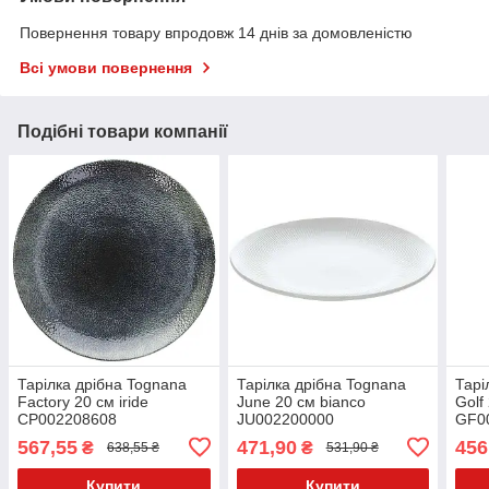
Повернення товару впродовж 14 днів за домовленістю
Всі умови повернення
Подібні товари компанії
Тарілка дрібна Tognana
Тарілка дрібна Tognana
Тарі
Factory 20 см iride
June 20 см bianco
Golf
CP002208608
JU002200000
GF0
567,55
471,90
456
₴
₴
638,55 ₴
531,90 ₴
Купити
Купити