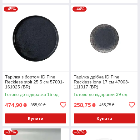
–45%
–44%
Тарілка з бортом ID Fine
Тарілка дрібна ID Fine
Reckless stolt 25.5 см 57001-
Reckless lona 17 см 47003-
161025 (BR)
111017 (BR)
Готово до відправки 15 од.
Готово до відправки 39 од.
474,90
258,75
₴
₴
855,90 ₴
465,75 ₴
Купити
Купити
–37%
–37%