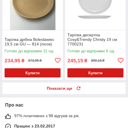
Тарілка десертна
Тарілка дрібна Boleslawiec
Cosy&Trendy Christy 19 см
19,5 см GU — 814 (пісок)
7700231
Готово до відправки 11 од.
Готово до відправки 6 од.
234,95
245,15
₴
₴
373,95 ₴
390,15 ₴
Купити
Купити
Показати ще
Про нас
97% позитивних з 98 відгуків за рік
Працює з 23.02.2017