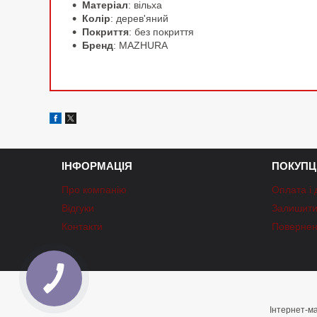
Матеріал
: вільха
Колір
: дерев'яний
Покриття
: без покриття
Бренд
: MAZHURA
ІНФОРМАЦІЯ
ПОКУПЦ
Про компанію
Оплата і 
Відгуки
Залишити 
Контакти
Повернен