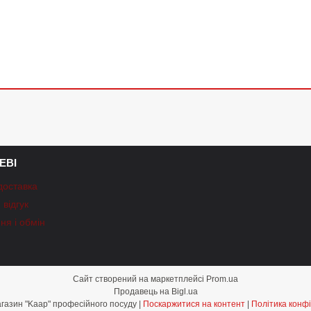
ЕВІ
доставка
відгук
ня і обмін
Сайт створений на маркетплейсі
Prom.ua
Продавець на Bigl.ua
Інтернет-магазин "Kaap" професійного посуду |
Поскаржитися на контент
|
Політика конфі