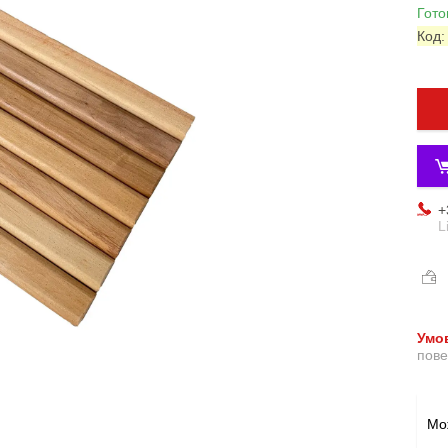
Гото
Код
+
L
пове