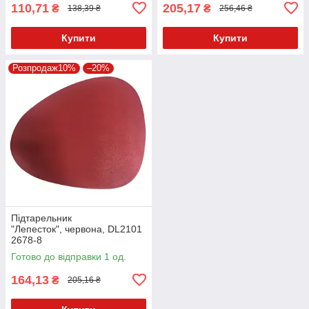
110,71
205,17
₴
₴
138,39 ₴
256,46 ₴
Купити
Купити
Розпродаж10%
–20%
Підтарельник
"Лепесток", червона, DL2101
2678-8
Готово до відправки 1 од.
164,13
₴
205,16 ₴