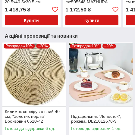
20.5х40.5х30.5 см
mz505648 MAZHURA
см 
mz505801 MAZHURA
1 418,75
1 172,50
1 4
₴
₴
Купити
Купити
Акційні пропозиції та новинки
Розпродаж10%
–20%
Розпродаж10%
–20%
Килимок сервірувальний 40
см, "Золотих перлів"
Підтарельник "Лепесток",
Бронзовий 6610-42
рожева, DL21012678-9
Готово до відправки 6 од.
Готово до відправки 1 од.