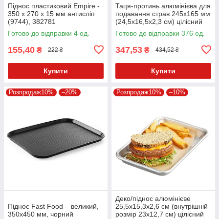
Піднос пластиковий Empire -
Таця-протинь алюмінієва для
350 x 270 x 15 мм антисліп
подавання страв 245х165 мм
(9744), 382781
(24,5х16,5х2,3 см) цілісний
Готово до відправки 4 од.
Готово до відправки 376 од.
155,40
347,53
₴
₴
222 ₴
434,52 ₴
Купити
Купити
Розпродаж10%
–20%
Розпродаж10%
–10%
Деко/піднос алюмінієве
Піднос Fast Food – великий,
25,5х15,3х2,6 см (внутрішній
350x450 мм, чорний
розмір 23х12,7 см) цілісний