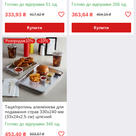
Kaap-prof
Готово до відправки 51 од.
Готово до відправки 206 од.
333,93
363,64
₴
₴
417,42 ₴
404,15 ₴
Купити
Купити
Розпродаж10%
–10%
Таця/протинь алюмінієва для
подавання страв 330х240 мм
(33х24х2,5 см) цілісний
Готово до відправки 346 од.
453,40
₴
503,57 ₴