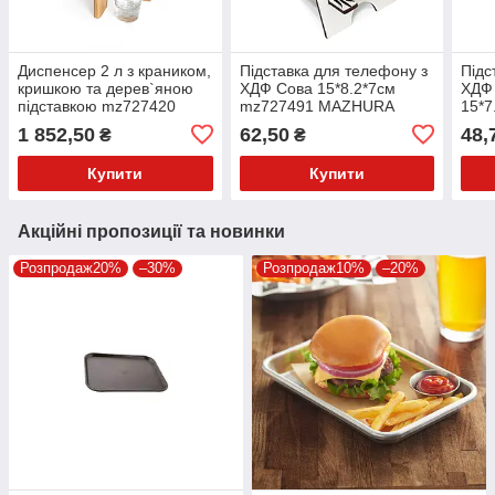
Диспенсер 2 л з краником,
Підставка для телефону з
Підс
кришкою та дерев`яною
ХДФ Сова 15*8.2*7см
ХДФ 
підставкою mz727420
mz727491 MAZHURA
15*7
MAZHURA
MAZ
1 852,50
62,50
48,
₴
₴
Купити
Купити
Акційні пропозиції та новинки
Розпродаж20%
–30%
Розпродаж10%
–20%