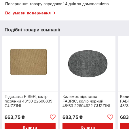
Повернення товару впродовж 14 днів за домовленістю
Всі умови повернення
Подібні товари компанії
Підставка FIBER, колір
Килимок підставка
Кили
пісочний 43*30 22606839
FABRIC, колір чорний
FABR
GUZZINI
48*33 22604622 GUZZINI
48*3
663,75
683,75
683
₴
₴
Купити
Купити