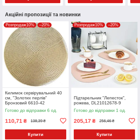
Акційні пропозиції та новинки
Розпродаж10%
–20%
Розпродаж10%
–20%
Килимок сервірувальний 40
см, "Золотих перлів"
Підтарельник "Лепесток",
Бронзовий 6610-42
рожева, DL21012678-9
Готово до відправки 6 од.
Готово до відправки 1 од.
110,71
205,17
₴
₴
138,39 ₴
256,46 ₴
Купити
Купити