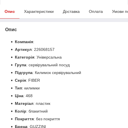
Опис
Характеристики
Доставка
Оплата
Умови п
Опис
Компанія
:
Артикул
: 226068157
Категорія
: Універсальна
Група
: сервірувальний посуд
Підгрупа
: Килимок сервірувальний
Серія
: FIBER
Тип
: килимки
Ціна
: 468
Матеріал
: пластик
Колір
: блакитний
Покриття
: без покриття
Бренд
: GUZZINI