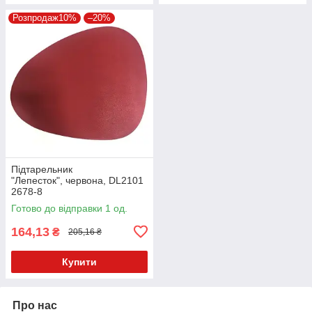
Розпродаж10%
–20%
Підтарельник
"Лепесток", червона, DL2101
2678-8
Готово до відправки 1 од.
164,13
₴
205,16 ₴
Купити
Про нас