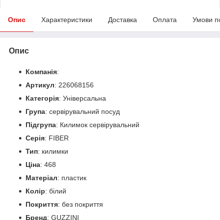
Опис
Характеристики
Доставка
Оплата
Умови п
Опис
Компанія
:
Артикул
: 226068156
Категорія
: Універсальна
Група
: сервірувальний посуд
Підгрупа
: Килимок сервірувальний
Серія
: FIBER
Тип
: килимки
Ціна
: 468
Матеріал
: пластик
Колір
: білий
Покриття
: без покриття
Бренд
: GUZZINI