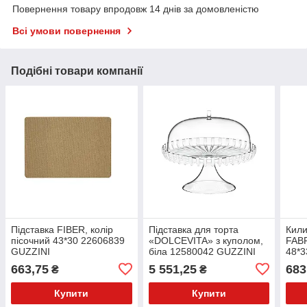
Повернення товару впродовж 14 днів за домовленістю
Всі умови повернення
Подібні товари компанії
Підставка FIBER, колір
Підставка для торта
Кили
пісочний 43*30 22606839
«DOLCEVITA» з куполом,
FABR
GUZZINI
біла 12580042 GUZZINI
48*3
663,75
5 551,25
683
₴
₴
Купити
Купити