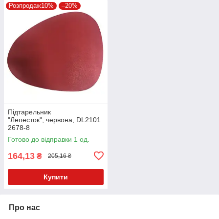
Розпродаж10%
–20%
Підтарельник
"Лепесток", червона, DL2101
2678-8
Готово до відправки 1 од.
164,13
₴
205,16 ₴
Купити
Про нас