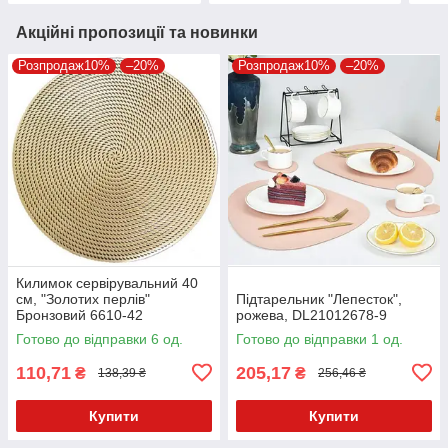
Акційні пропозиції та новинки
Розпродаж10%
–20%
Розпродаж10%
–20%
Килимок сервірувальний 40
см, "Золотих перлів"
Підтарельник "Лепесток",
Бронзовий 6610-42
рожева, DL21012678-9
Готово до відправки 6 од.
Готово до відправки 1 од.
110,71
205,17
₴
₴
138,39 ₴
256,46 ₴
Купити
Купити