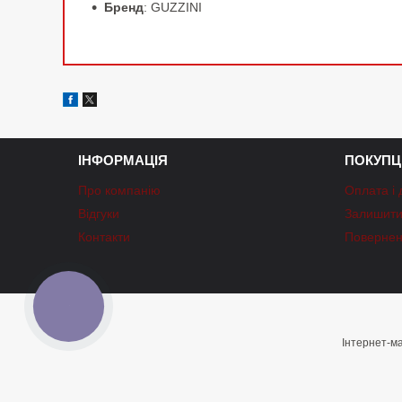
Бренд
: GUZZINI
ІНФОРМАЦІЯ
ПОКУПЦ
Про компанію
Оплата і 
Відгуки
Залишити 
Контакти
Повернен
КНОПКА
ЗВ'ЯЗКУ