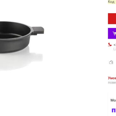
Код
+
L
пове