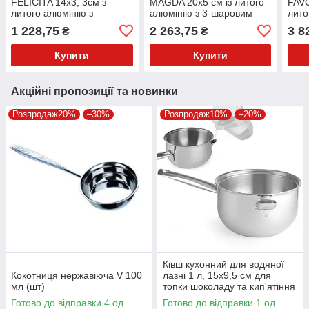
FELICITA 14х3, 3см з
MAGDA 20х5 см із литого
FAVO
литого алюмінію з
алюмінію з 3-шаровим
лито
преміальним керамічним
антипригарним покриттям
інду
1 228,75
2 263,75
3 8
₴
₴
покриттям EXCILON з
Greblon C3 з індукційним
марм
ручкою з
Купити
Купити
Акційні пропозиції та новинки
Розпродаж20%
–30%
Розпродаж10%
–20%
Ківш кухонний для водяної
Кокотниця нержавіюча V 100
лазні 1 л, 15х9,5 см для
мл (шт)
топки шоколаду та кип'ятіння
молока.
Готово до відправки 4 од.
Готово до відправки 1 од.