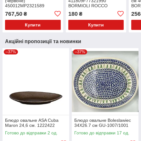
(червоне)
411809F77321990
см 
450012MP2321589
BORMIOLI ROCCO
BOR
BORMIOLI ROCCO
767,50
180
256
₴
₴
Купити
Купити
Акційні пропозиції та новинки
–37%
–37%
Блюдо овальне ASA Cuba
Блюдо овальне Boleslawiec
Maron 24,6 см. 1222422
34X26.7 см GU-1007/1001
Готово до відправки 2 од.
Готово до відправки 17 од.