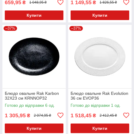
659,95
1 149,55
₴
₴
1 048,95 ₴
1 826,55 ₴
Купити
Купити
–37%
–37%
Блюдо овальне Rak Karbon
Блюдо овальне Rak Evolution
32X23 см KRNNOP32
36 см EVOP36
Готово до відправки 6 од.
Готово до відправки 1 од.
1 305,95
1 518,45
₴
₴
2 074,95 ₴
2 412,45 ₴
Купити
Купити