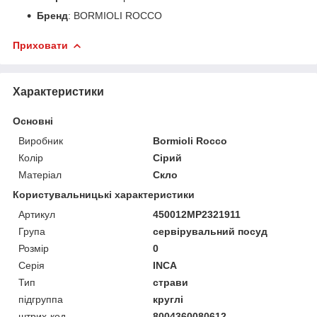
Бренд
: BORMIOLI ROCCO
Приховати
Характеристики
Основні
Виробник
Bormioli Rocco
Колір
Сірий
Матеріал
Скло
Користувальницькі характеристики
Артикул
450012MP2321911
Група
сервірувальний посуд
Розмір
0
Серія
INCA
Тип
страви
підгруппа
круглі
штрих-код
8004360080612