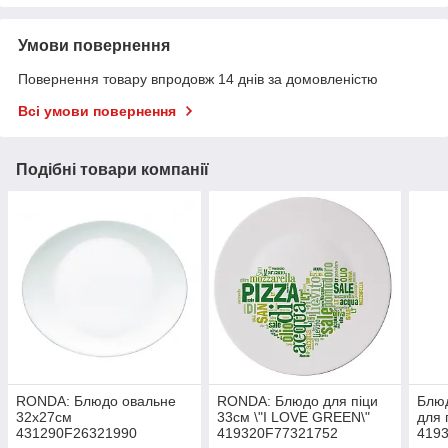
Умови повернення
Повернення товару впродовж 14 днів за домовленістю
Всі умови повернення
Подібні товари компанії
RONDA: Блюдо овальне
RONDA: Блюдо для піци
Блюд
32х27см
33см \"I LOVE GREEN\"
для 
431290F26321990
419320F77321752
419