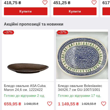
BORMIOLI ROCCO
BORMIOLI ROCCO
BOR
418,75
451,25
617
₴
₴
Купити
Купити
Акційні пропозиції та новинки
–37%
–37%
Блюдо овальне ASA Cuba
Блюдо овальне Boleslawiec
Maron 24,6 см. 1222422
34X26.7 см GU-1007/1001
Готово до відправки 2 од.
Готово до відправки 17 од.
659,95
1 149,55
₴
₴
1 048,95 ₴
1 826,55 ₴