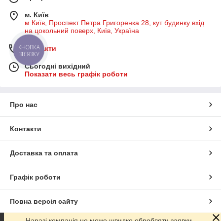
м. Київ
м Київ, Проспект Петра Григоренка 28, кут будинку вхід
на цокольний поверх, Київ, Україна
Контакти
КНОПКА
ЗВ'ЯЗКУ
Сьогодні вихідний
Показати весь графік роботи
Про нас
Контакти
Доставка та оплата
Графік роботи
Повна версія сайту
Наразі компанія не може швидко обробляти заявки