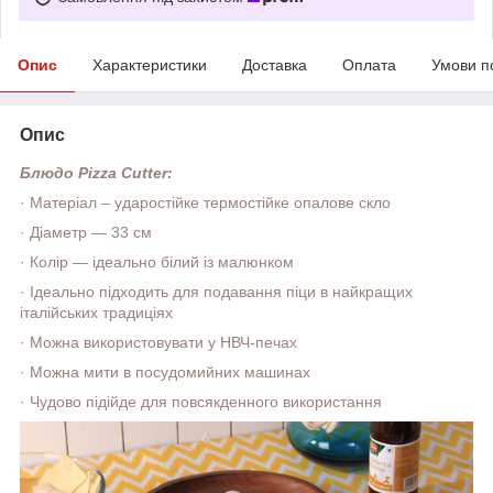
Опис
Характеристики
Доставка
Оплата
Умови п
Опис
Блюдо Pizza Cutter:
·
Матеріал
–
ударостійке термостійке опалове скло
·
Діаметр — 33 см
·
Колір — ідеально білий із малюнком
·
Ідеально підходить для подавання піци в найкращих
італійських традиціях
·
Можна використовувати у НВЧ-печах
·
Можна мити в посудомийних машинах
·
Чудово підійде для повсякденного використання