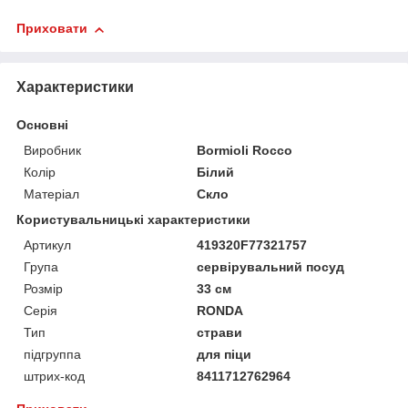
Приховати
Характеристики
Основні
Виробник
Bormioli Rocco
Колір
Білий
Матеріал
Скло
Користувальницькі характеристики
Артикул
419320F77321757
Група
сервірувальний посуд
Розмір
33 см
Серія
RONDA
Тип
страви
підгруппа
для піци
штрих-код
8411712762964