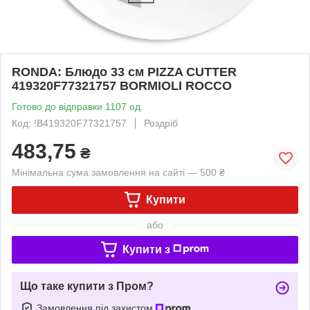
RONDA: Блюдо 33 см PIZZA CUTTER
419320F77321757 BORMIOLI ROCCO
Готово до відправки 1107 од.
Код: !B419320F77321757
Роздріб
483,75
₴
Мінімальна сума замовлення на сайті — 500 ₴
Купити
або
Купити з
Що таке купити з Пром?
Замовлення під захистом