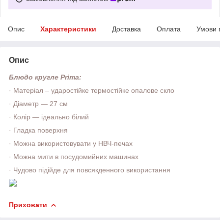
Опис
Характеристики
Доставка
Оплата
Умови 
Опис
Блюдо кругле Prima:
·
Матеріал
–
ударостійке термостійке опалове скло
·
Діаметр — 27 см
·
Колір — ідеально білий
·
Гладка поверхня
·
Можна використовувати у НВЧ-печах
·
Можна мити в посудомийних машинах
·
Чудово підійде для повсякденного використання
Приховати