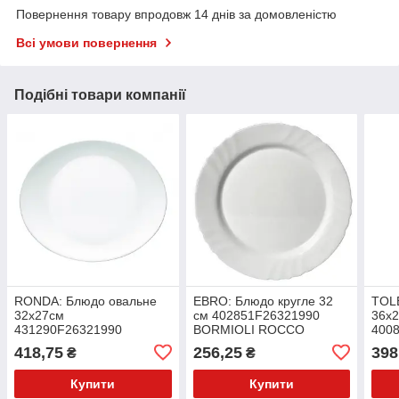
Повернення товару впродовж 14 днів за домовленістю
Всі умови повернення
Подібні товари компанії
RONDA: Блюдо овальне
EBRO: Блюдо кругле 32
TOL
32х27см
см 402851F26321990
36х
431290F26321990
BORMIOLI ROCCO
400
BORMIOLI ROCCO
BOR
418,75
256,25
398
₴
₴
Купити
Купити