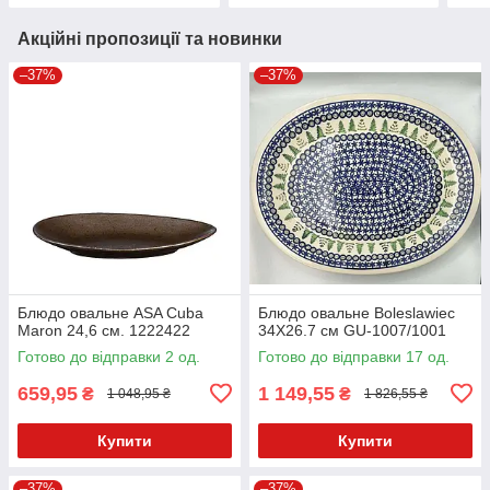
Акційні пропозиції та новинки
–37%
–37%
Блюдо овальне ASA Cuba
Блюдо овальне Boleslawiec
Maron 24,6 см. 1222422
34X26.7 см GU-1007/1001
Готово до відправки 2 од.
Готово до відправки 17 од.
659,95
1 149,55
₴
₴
1 048,95 ₴
1 826,55 ₴
Купити
Купити
–37%
–37%