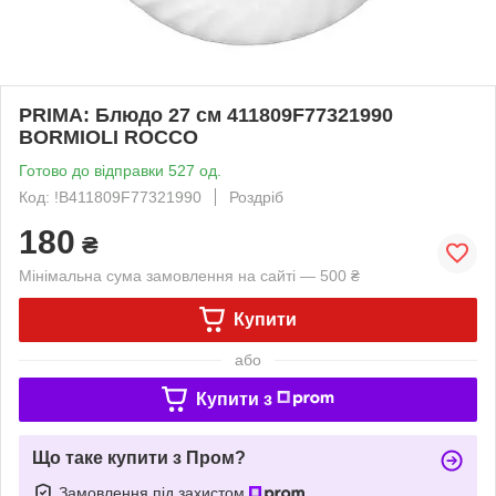
PRIMA: Блюдо 27 см 411809F77321990
BORMIOLI ROCCO
Готово до відправки 527 од.
Код: !B411809F77321990
Роздріб
180
₴
Мінімальна сума замовлення на сайті — 500 ₴
Купити
або
Купити з
Що таке купити з Пром?
Замовлення під захистом