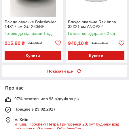
Блюдо овальне Boleslawiec
Блюдо овальне Rak Anna
14X17 см GU-280/BR
32Х21 см ANOP32
Готово до відправки 1 од.
Готово до відправки 2 од.
215,90
940,10
₴
₴
342,90 ₴
1 493,10 ₴
Купити
Купити
Показати ще
Про нас
97% позитивних з 98 відгуків за рік
Працює з 23.02.2017
м. Київ
м Київ, Проспект Петра Григоренка 28, кут будинку вхід
на цокольний поверх, Київ, Україна