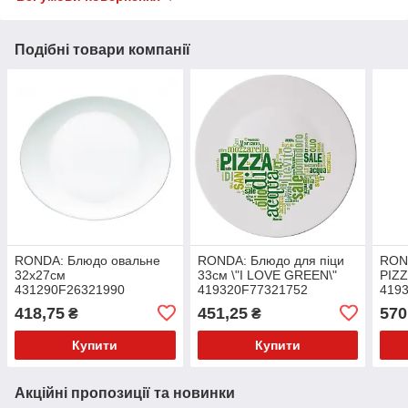
Подібні товари компанії
RONDA: Блюдо овальне
RONDA: Блюдо для піци
RON
32х27см
33см \"I LOVE GREEN\"
PIZ
431290F26321990
419320F77321752
419
BORMIOLI ROCCO
BORMIOLI ROCCO
BOR
418,75
451,25
570
₴
₴
Купити
Купити
Акційні пропозиції та новинки