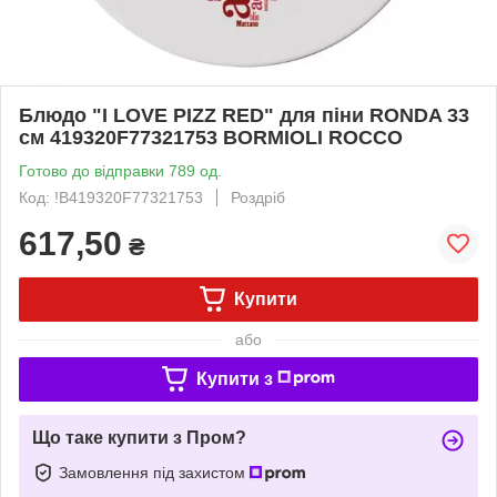
Блюдо "I LOVE PIZZ RED" для піни RONDA 33
см 419320F77321753 BORMIOLI ROCCO
Готово до відправки 789 од.
Код: !B419320F77321753
Роздріб
617,50
₴
Купити
або
Купити з
Що таке купити з Пром?
Замовлення під захистом