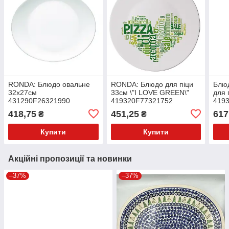
RONDA: Блюдо овальне
RONDA: Блюдо для піци
Блюд
32х27см
33см \"I LOVE GREEN\"
для 
431290F26321990
419320F77321752
419
BORMIOLI ROCCO
BORMIOLI ROCCO
BOR
418,75
451,25
617
₴
₴
Купити
Купити
Акційні пропозиції та новинки
–37%
–37%