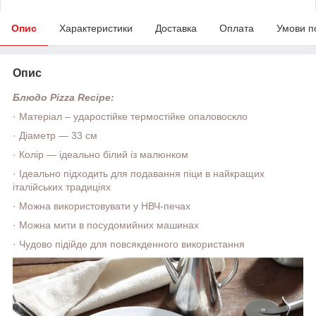
Опис
Характеристики
Доставка
Оплата
Умови п
Опис
Блюдо Pizza Recipe:
·
Матеріал
–
ударостійке термостійке опаловоскло
·
Діаметр — 33 см
·
Колір — ідеально білий із малюнком
·
Ідеально підходить для подавання піци в найкращих
італійських традиціях
·
Можна використовувати у НВЧ-печах
·
Можна мити в посудомийних машинах
·
Чудово підійде для повсякденного використання