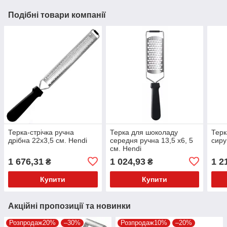
Подібні товари компанії
Терка-стрічка ручна
Терка для шоколаду
Терк
дрібна 22х3,5 см. Hendi
середня ручна 13,5 х6, 5
сиру
см. Hendi
1 676,31
1 024,93
1 2
₴
₴
Купити
Купити
Акційні пропозиції та новинки
Розпродаж20%
–30%
Розпродаж10%
–20%