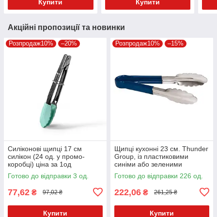
Купити
Купити
Акційні пропозиції та новинки
Розпродаж10%
–20%
Розпродаж10%
–15%
Силіконові щипці 17 см
Щипці кухонні 23 см. Thunder
силікон (24 од. у промо-
Group, із пластиковими
коробці) ціна за 1од
синіми або зеленими
ручками (10230)
Готово до відправки 3 од.
Готово до відправки 226 од.
77,62
222,06
₴
₴
97,02 ₴
261,25 ₴
Купити
Купити