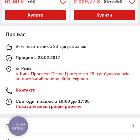
61,60
2 029,77
₴
₴
88 ₴
2 536,95 ₴
Купити
Купити
Про нас
97% позитивних з 98 відгуків за рік
Працює з 23.02.2017
м. Київ
м Київ, Проспект Петра Григоренка 28, кут будинку вхід
на цокольний поверх, Київ, Україна
Контакти
Сьогодні працює з 10:00 до 17:00
Показати весь графік роботи
КНОПКА
Про нас
ЗВ'ЯЗКУ