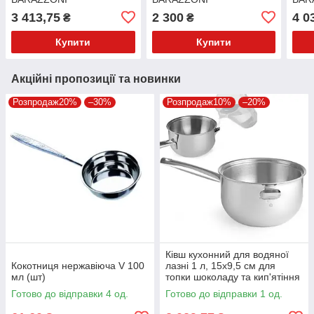
3 413,75
2 300
4 0
₴
₴
Купити
Купити
Акційні пропозиції та новинки
Розпродаж20%
–30%
Розпродаж10%
–20%
Ківш кухонний для водяної
Кокотниця нержавіюча V 100
лазні 1 л, 15х9,5 см для
мл (шт)
топки шоколаду та кип'ятіння
молока.
Готово до відправки 4 од.
Готово до відправки 1 од.