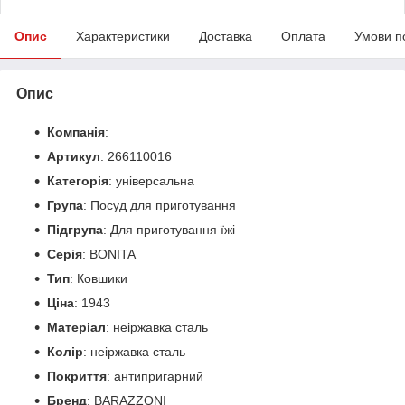
Опис
Характеристики
Доставка
Оплата
Умови п
Опис
Компанія
:
Артикул
: 266110016
Категорія
: універсальна
Група
: Посуд для приготування
Підгрупа
: Для приготування їжі
Серія
: BONITA
Тип
: Ковшики
Ціна
: 1943
Матеріал
: неіржавка сталь
Колір
: неіржавка сталь
Покриття
: антипригарний
Бренд
: BARAZZONI