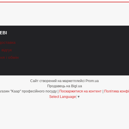
ЕВІ
доставка
відгук
ня і обмін
Сайт створений на маркетплейсі
Prom.ua
Продавець на Bigl.ua
Інтернет-магазин "Kaap" професійного посуду |
Поскаржитися на контент
|
Політика конфі
Select Language
▼