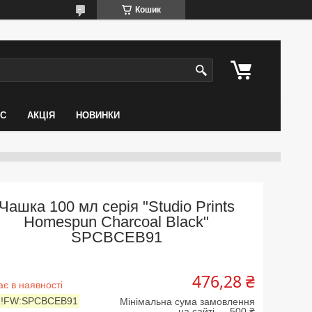
Кошик
АС
АКЦІЯ
НОВИНКИ
Чашка 100 мл серія "Studio Prints
Homespun Charcoal Black"
SPCBCEB91
476,28 ₴
є в наявності
:
!FW:SPCBCEB91
Мінімальна сума замовлення
на сайті — 500 ₴