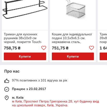
Тримач для кухонних
Кошик для індивідуальної
Трим
рушників 38х10х9 см
подачі 10,5х9х6,5 см.
39х8
чорний, покриття Touch-
нержавіюча сталь,
покр
Therm GALILEO LAVA
прямокутна Fries, Hendi
SWI
758,75
751,75
1 6
₴
₴
METALTEX
Купити
Купити
Про нас
97% позитивних з 101 відгука за рік
Працює з 23.02.2017
м. Київ
м Київ, Проспект Петра Григоренка 28, кут будинку вхід
на цокольний поверх, Київ, Україна