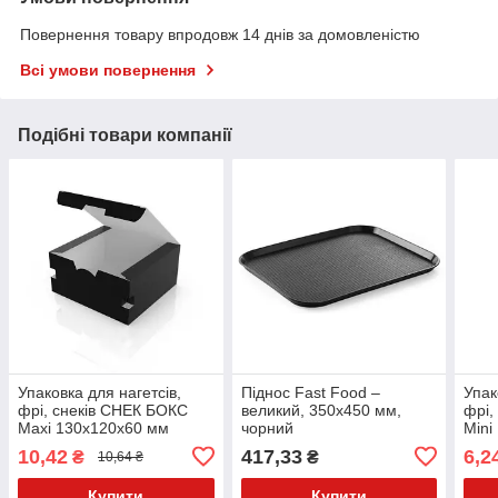
Повернення товару впродовж 14 днів за домовленістю
Всі умови повернення
Подібні товари компанії
Упаковка для нагетсів,
Піднос Fast Food –
Упак
фрі, снеків СНЕК БОКС
великий, 350x450 мм,
фрі,
Maxi 130x120x60 мм
чорний
Mini
Чорна паперова 50 шт
папе
10,42
417,33
6,2
₴
₴
10,64 ₴
Купити
Купити