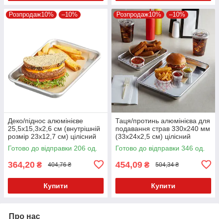
Розпродаж10%
–10%
Розпродаж10%
–10%
Деко/піднос алюмінієве
Таця/протинь алюмінієва для
25,5х15,3х2,6 см (внутрішній
подавання страв 330х240 мм
розмір 23х12,7 см) цілісний
(33х24х2,5 см) цілісний
Kaap-prof
Готово до відправки 206 од.
Готово до відправки 346 од.
364,20
454,09
₴
₴
404,76 ₴
504,34 ₴
Купити
Купити
Про нас