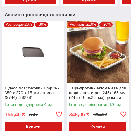
Акційні пропозиції та новинки
Розпродаж20%
–30%
Розпродаж10%
–20%
Піднос пластиковий Empire -
Таця-протинь алюмінієва для
350 x 270 x 15 мм антисліп
подавання страв 245х165 мм
(9744), 382781
(24,5х16,5х2,3 см) цілісний
Готово до відправки 4 од.
Готово до відправки 376 од.
155,40
348,06
₴
₴
222 ₴
435,19 ₴
Купити
Купити