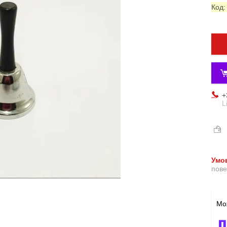
Код
+
L
пове