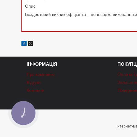
Опис
Бездротовий виклик офіціанта – це швидке виконання 
ІНФОРМАЦІЯ
ПОКУПЦ
Про компанію
Оплата і 
Відгуки
Залишити 
Контакти
Повернен
КНОПКА
ЗВ'ЯЗКУ