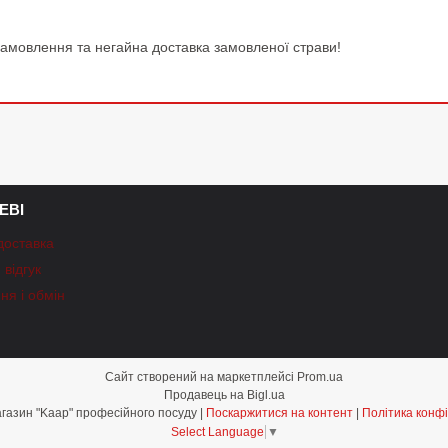
замовлення та негайна доставка замовленої страви!
ЕВІ
доставка
відгук
ня і обмін
Сайт створений на маркетплейсі
Prom.ua
Продавець на Bigl.ua
Інтернет-магазин "Kaap" професійного посуду |
Поскаржитися на контент
|
Політика конфі
Select Language
▼