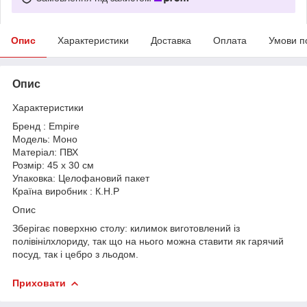
Опис
Характеристики
Доставка
Оплата
Умови п
Опис
Характеристики
Бренд : Empire
Модель: Моно
Матеріал: ПВХ
Розмір: 45 х 30 см
Упаковка: Целофановий пакет
Країна виробник : К.Н.Р
Опис
Зберігає поверхню столу: килимок виготовлений із
полівінілхлориду, так що на нього можна ставити як гарячий
посуд, так і цебро з льодом.
Приховати