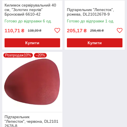
Килимок сервірувальний 40
см, "Золотих перлів"
Підтарельник "Лепесток",
Бронзовий 6610-42
рожева, DL21012678-9
Готово до відправки 6 од.
Готово до відправки 1 од.
110,71
205,17
₴
₴
138,39 ₴
256,46 ₴
Купити
Купити
Розпродаж10%
–20%
Підтарельник
"Лепесток", червона, DL2101
2678-8