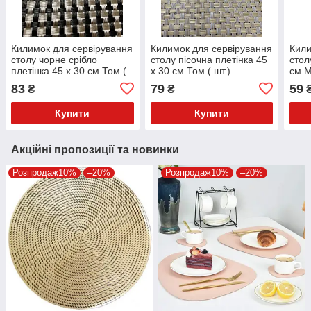
Килимок для сервірування
Килимок для сервірування
Кили
столу чорне срібло
столу пісочна плетінка 45
стол
плетінка 45 х 30 см Том (
х 30 см Том ( шт.)
см М
шт.)
83
79
59
₴
₴
Купити
Купити
Акційні пропозиції та новинки
Розпродаж10%
–20%
Розпродаж10%
–20%