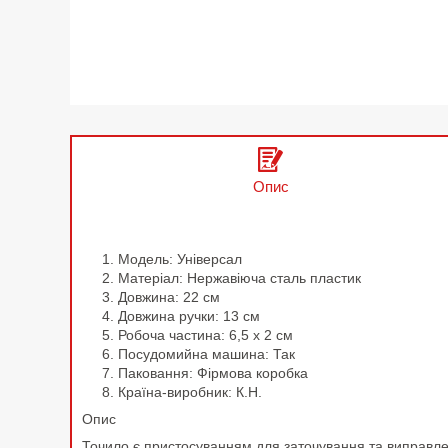
Опис
Модель: Універсал
Матеріал: Нержавіюча сталь пластик
Довжина: 22 см
Довжина ручки: 13 см
Робоча частина: 6,5 х 2 см
Посудомийна машина: Так
Паковання: Фірмова коробка
Країна-виробник: К.Н.
Опис
Точило є пристосуванням для заточування та виправленн