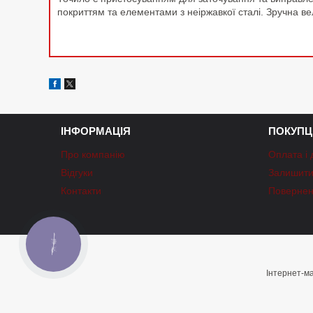
покриттям та елементами з неіржавкої сталі. Зручна ве
ІНФОРМАЦІЯ
ПОКУПЦ
Про компанію
Оплата і 
Відгуки
Залишити 
Контакти
Повернен
КНОПКА
ЗВ'ЯЗКУ