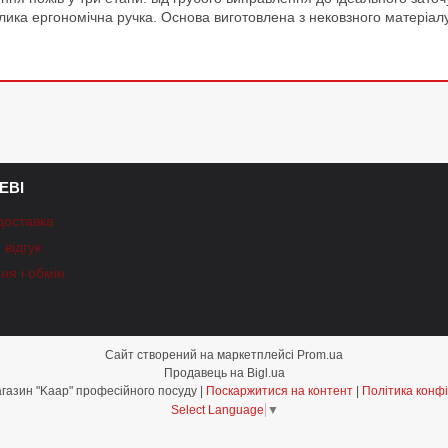
лика ергономічна ручка. Основа виготовлена з нековзного матеріалу,
ЕВІ
доставка
відгук
ня і обмін
Сайт створений на маркетплейсі
Prom.ua
Продавець на Bigl.ua
Інтернет-магазин "Kaap" професійного посуду |
Поскаржитися на контент
|
Політика конфі
Select Language
▼