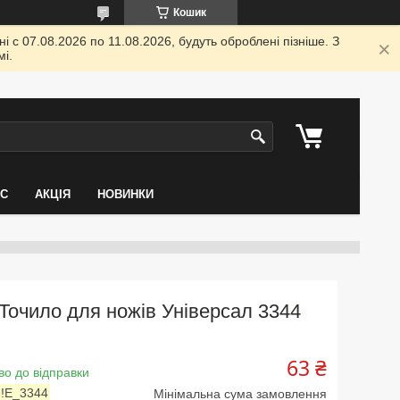
Кошик
 с 07.08.2026 по 11.08.2026, будуть оброблені пізніше. З
і.
АС
АКЦІЯ
НОВИНКИ
Точило для ножів Універсал 3344
63 ₴
во до відправки
:
!Е_3344
Мінімальна сума замовлення