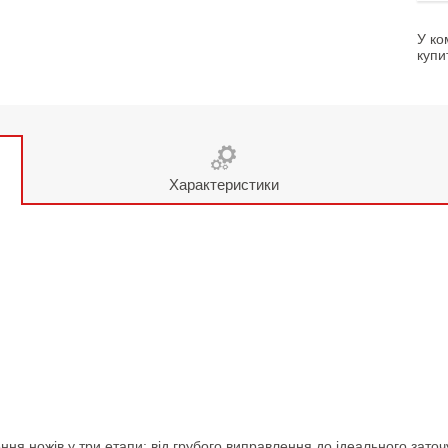
У ко
купи
Характеристики
я ножів у три етапи: від грубого виправлення до ідеального заточу