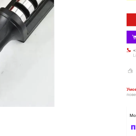
+
L
пове