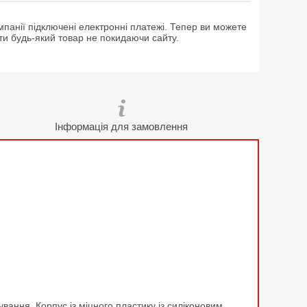
мпанії підключені електронні платежі. Тепер ви можете
ти будь-який товар не покидаючи сайту.
Інформація для замовлення
вання. Корпус із міцного пластику із силіконовим