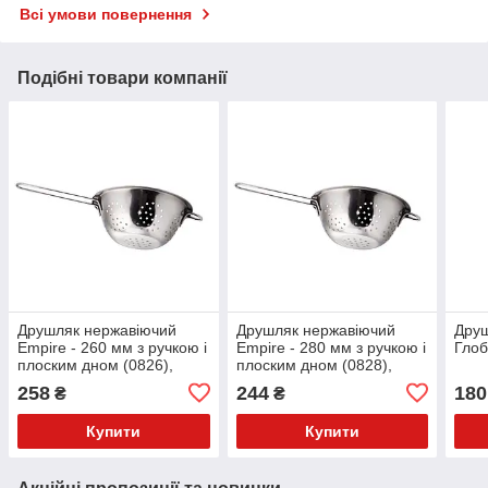
Всі умови повернення
Подібні товари компанії
Друшляк нержавіючий
Друшляк нержавіючий
Друш
Empire - 260 мм з ручкою і
Empire - 280 мм з ручкою і
Глоб
плоским дном (0826),
плоским дном (0828),
359724
359725
258
244
180
₴
₴
Купити
Купити