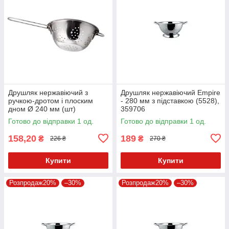
Друшляк нержавіючий з
Друшляк нержавіючий Empire
ручкою-дротом і плоским
- 280 мм з підставкою (5528),
дном Ø 240 мм (шт)
359706
Готово до відправки 1 од.
Готово до відправки 1 од.
158,20
189
₴
₴
226 ₴
270 ₴
Купити
Купити
Розпродаж20%
–30%
Розпродаж20%
–30%