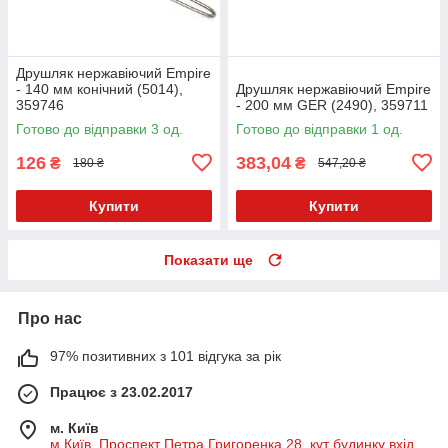
Друшляк нержавіючий Empire
- 140 мм конічний (5014),
Друшляк нержавіючий Empire
359746
- 200 мм GER (2490), 359711
Готово до відправки 3 од.
Готово до відправки 1 од.
126
383,04
₴
₴
180 ₴
547,20 ₴
Купити
Купити
Показати ще
Про нас
97% позитивних з 101 відгука за рік
Працює з 23.02.2017
м. Київ
м Київ, Проспект Петра Григоренка 28, кут будинку вхід