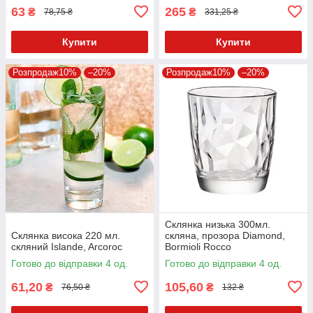
63
265
₴
₴
78,75 ₴
331,25 ₴
Купити
Купити
Розпродаж10%
–20%
Розпродаж10%
–20%
Склянка низька 300мл.
Склянка висока 220 мл.
скляна, прозора Diamond,
скляний Islande, Arcoroc
Bormioli Rocco
Готово до відправки 4 од.
Готово до відправки 4 од.
61,20
105,60
₴
₴
76,50 ₴
132 ₴