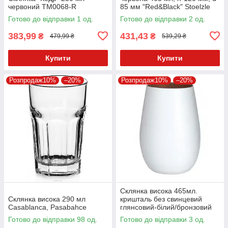
червоний TM0068-R
85 мм "Red&Black" Stoelzle
Готово до відправки 1 од.
Готово до відправки 2 од.
383,99
431,43
₴
₴
479,99 ₴
539,29 ₴
Купити
Купити
Розпродаж10%
–20%
Розпродаж10%
–20%
Склянка висока 465мл.
Склянка висока 290 мл
кришталь без свинцевий
Casablanca, Pasabahce
глянсовий-білий/бронзовий
Olympic, Stolzle
Готово до відправки 98 од.
Готово до відправки 3 од.