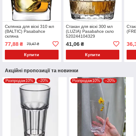
Склянка для віскі 310 мл
Стакан для віскі 300 мл
Стак
(BALTIC) Pasabahce
(LUZIA) Pasabahce скло
(FR
скляна
520244104329
77,88
41,06
36,
₴
₴
79,47 ₴
Купити
Купити
Акційні пропозиції та новинки
Розпродаж10%
–20%
Розпродаж10%
–20%