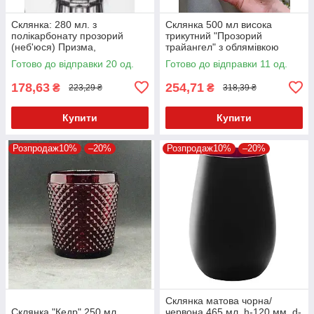
Склянка: 280 мл. з
Склянка 500 мл висока
полікарбонату прозорий
трикутний "Прозорий
(неб'юся) Призма,
трайангел" з облямівкою
GastroPlast
золото/срібло та без TR005
Готово до відправки 20 од.
Готово до відправки 11 од.
178,63
254,71
₴
₴
223,29 ₴
318,39 ₴
Купити
Купити
Розпродаж10%
–20%
Розпродаж10%
–20%
Склянка матова чорна/
Склянка "Кедр" 250 мл
червона 465 мл, h-120 мм, d-