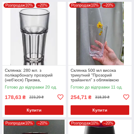
Розпродаж10%
–20%
Розпродаж10%
–20%
Склянка: 280 мл. з
Склянка 500 мл висока
полікарбонату прозорий
трикутний "Прозорий
(неб'юся) Призма,
трайангел" з облямівкою
GastroPlast
золото/срібло та без TR005
Готово до відправки 20 од.
Готово до відправки 11 од.
178,63
254,71
₴
₴
223,29 ₴
318,39 ₴
Купити
Купити
Розпродаж10%
–20%
Розпродаж10%
–20%