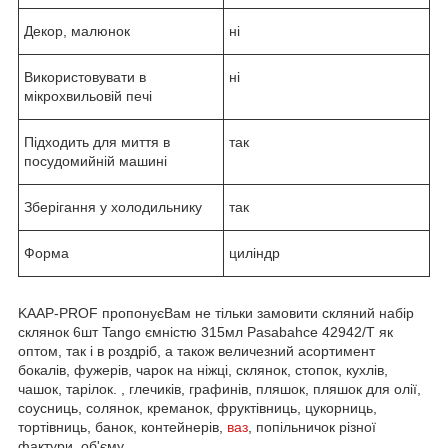
Декор, малюнок
ні
Використовувати в
ні
мікрохвильовій печі
Підходить для миття в
так
посудомийній машині
Зберігання у холодильнику
так
Форма
циліндр
KAAP-PROF пропонуєВам не тільки замовити скляний набір
склянок 6шт Tango ємністю 315мл Pasabahce 42942/T як
оптом, так і в роздріб, а також величезний асортимент
бокалів, фужерів, чарок на ніжці, склянок, стопок, кухлів,
чашок, тарілок. , глечиків, графинів, пляшок, пляшок для олії,
соусниць, солянок, креманок, фруктівниць, цукорниць,
тортівниць, банок, контейнерів,
ваз
, попільничок різної
фактури, об'єму.