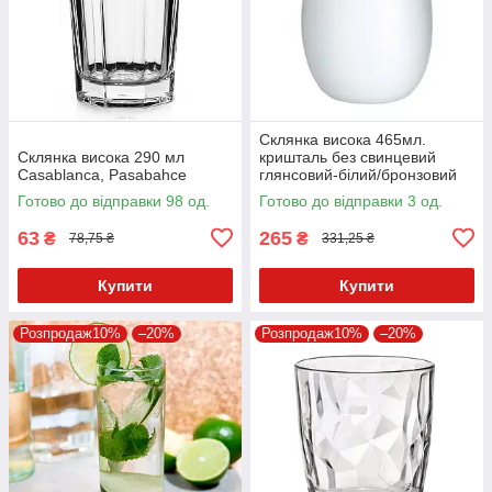
Склянка висока 465мл.
Склянка висока 290 мл
кришталь без свинцевий
Casablanca, Pasabahce
глянсовий-білий/бронзовий
Olympic, Stolzle
Готово до відправки 98 од.
Готово до відправки 3 од.
63
265
₴
₴
78,75 ₴
331,25 ₴
Купити
Купити
Розпродаж10%
–20%
Розпродаж10%
–20%