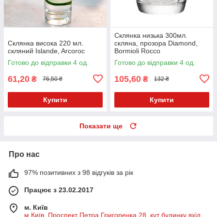
Склянка низька 300мл.
Склянка висока 220 мл.
скляна, прозора Diamond,
скляний Islande, Arcoroc
Bormioli Rocco
Готово до відправки 4 од.
Готово до відправки 4 од.
61,20
105,60
₴
₴
76,50 ₴
132 ₴
Купити
Купити
Показати ще
Про нас
97% позитивних з 98 відгуків за рік
Працює з 23.02.2017
м. Київ
м Київ, Проспект Петра Григоренка 28, кут будинку вхід