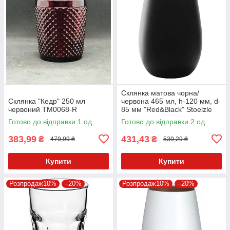
Склянка матова чорна/
Склянка "Кедр" 250 мл
червона 465 мл, h-120 мм, d-
червоний TM0068-R
85 мм "Red&Black" Stoelzle
Готово до відправки 1 од.
Готово до відправки 2 од.
383,99
431,43
₴
₴
479,99 ₴
539,29 ₴
Купити
Купити
Розпродаж10%
–20%
Розпродаж10%
–20%