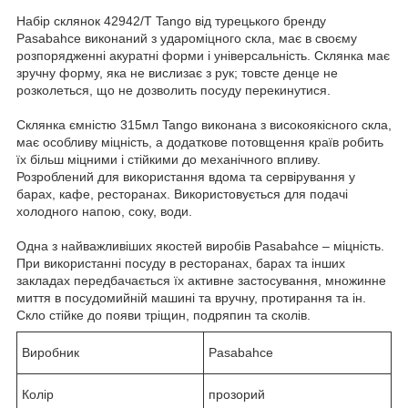
Набір склянок 42942/T Tango від турецького бренду
Pasabahce виконаний з удароміцного скла, має в своєму
розпорядженні акуратні форми і універсальність. Склянка має
зручну форму, яка не вислизає з рук; товсте денце не
розколеться, що не дозволить посуду перекинутися.
Склянка ємністю 315мл Tango виконана з високоякісного скла,
має особливу міцність, а додаткове потовщення країв робить
їх більш міцними і стійкими до механічного впливу.
Розроблений для використання вдома та сервірування у
барах, кафе, ресторанах. Використовується для подачі
холодного напою, соку, води.
Одна з найважливіших якостей виробів Pasabahce – міцність.
При використанні посуду в ресторанах, барах та інших
закладах передбачається їх активне застосування, множинне
миття в посудомийній машині та вручну, протирання та ін.
Скло стійке до появи тріщин, подряпин та сколів.
Виробник
Pasabahce
Колір
прозорий