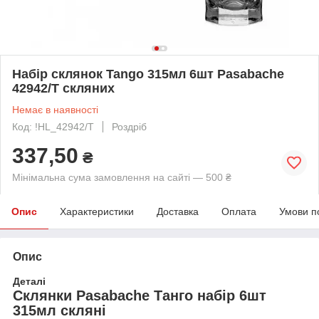
Набір склянок Tango 315мл 6шт Pasabache
42942/T скляних
Немає в наявності
Код: !HL_42942/T
Роздріб
337,50
₴
Мінімальна сума замовлення на сайті — 500 ₴
Опис
Характеристики
Доставка
Оплата
Умови п
Опис
Деталі
Склянки Pasabache Танго набір 6шт
315мл скляні