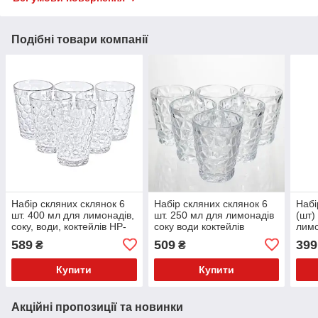
Подібні товари компанії
Набір скляних склянок 6
Набір скляних склянок 6
Набі
шт. 400 мл для лимонадів,
шт. 250 мл для лимонадів
(шт)
соку, води, коктейлів HP-
соку води коктейлів
лимо
YH-9
склянки скляні для напоїв
кокт
589
509
399
₴
₴
HP-19-168
товс
Купити
Купити
Акційні пропозиції та новинки