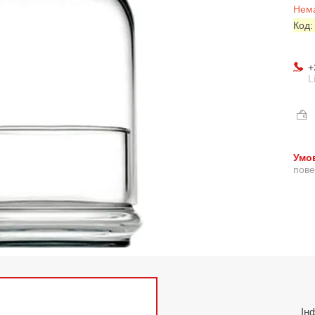
Нема
Код
+
L
пове
Ін