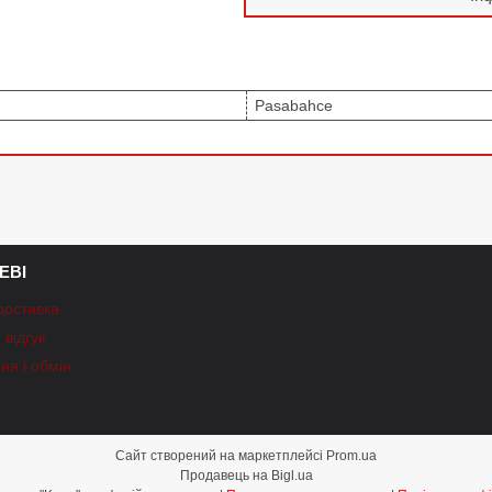
Pasabahce
ЕВІ
доставка
відгук
ня і обмін
Сайт створений на маркетплейсі
Prom.ua
Продавець на Bigl.ua