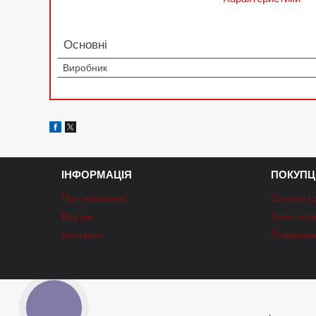
Основні
Виробник
ІНФОРМАЦІЯ
ПОКУПЦ
Про компанію
Оплата і 
Відгуки
Залишити 
Контакти
Повернен
КНОПКА
ЗВ'ЯЗКУ