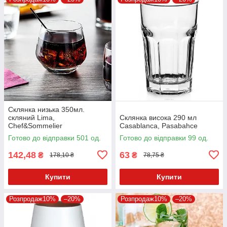
Склянка низька 350мл.
скляний Lima,
Склянка висока 290 мл
Chef&Sommelier
Casablanca, Pasabahce
Готово до відправки 501 од.
Готово до відправки 99 од.
142,48
63
₴
₴
178,10 ₴
78,75 ₴
Купити
Купити
Розпродаж10%
–20%
Розпродаж10%
–20%