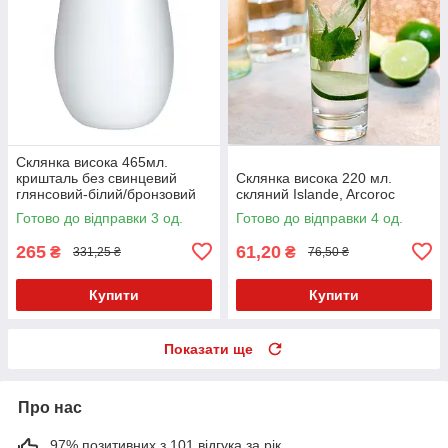
Склянка висока 465мл.
кришталь без свинцевий
Склянка висока 220 мл.
глянсовий-білий/бронзовий
скляний Islande, Arcoroc
Olympic, Stolzle
Готово до відправки 3 од.
Готово до відправки 4 од.
265
61,20
₴
₴
331,25 ₴
76,50 ₴
Купити
Купити
Показати ще
Про нас
97% позитивних з 101 відгука за рік