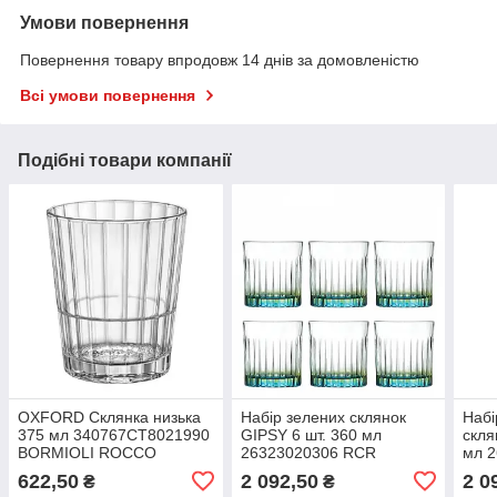
Умови повернення
Повернення товару впродовж 14 днів за домовленістю
Всі умови повернення
Подібні товари компанії
OXFORD Склянка низька
Набір зелених склянок
Набі
375 мл 340767CT8021990
GIPSY 6 шт. 360 мл
скля
BORMIOLI ROCCO
26323020306 RCR
мл 
622,50
2 092,50
2 0
₴
₴