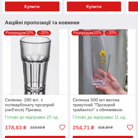
Купити
Купити
Акційні пропозиції та новинки
Розпродаж10%
–20%
Розпродаж10%
–20%
Склянка: 280 мл. з
Склянка 500 мл висока
полікарбонату прозорий
трикутний "Прозорий
(неб'юся) Призма,
трайангел" з облямівкою
GastroPlast
золото/срібло та без TR005
Готово до відправки 20 од.
Готово до відправки 11 од.
178,83
254,71
₴
₴
223,53 ₴
318,39 ₴