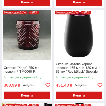
Купити
Купити
Розпродаж10%
–20%
Розпродаж10%
–20%
Склянка матова чорна/
Склянка "Кедр" 250 мл
червона 465 мл, h-120 мм, d-
червоний TM0068-R
85 мм "Red&Black" Stoelzle
Готово до відправки 1 од.
Готово до відправки 2 од.
383,99
431,43
₴
₴
479,99 ₴
539,29 ₴
Купити
Купити
Розпродаж10%
–20%
Розпродаж10%
–20%