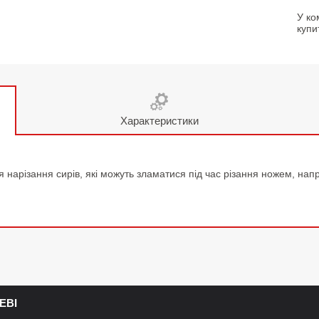
У ко
купи
Характеристики
нарізання сирів, які можуть зламатися під час різання ножем, напри
ЕВІ