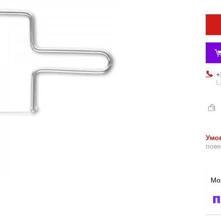
+
L
пове