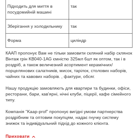
Підходить для миття в
так
посудомийній машині
Зберігання у холодильнику
так
Форма
циліндр
КААП пропонує Вам не тільки замовити скляний набір склянок
Вінтаж грін KB040-1AG ємністю 325мл 6шт як оптом, так і в
роздріб, а також величезний асортимент керамічних/
порцелянових салатників, мисок, тарілок, столових наборів,
чайних та кавових наборів. , фактури, обсяг.
Нашу продукцію замовляють для квартири та будинки, офіси,
ресторани, бари, кав'ярні, нічні клуби, піцерії, кафе сімейного
типу.
Компанія “Kaap-prof” пропонує вигідні умови партнерства
роздрібним та оптовим покупцям, надає гнучку систему
знижок та індивідуальний підхід до кожного клієнта.
Приховати