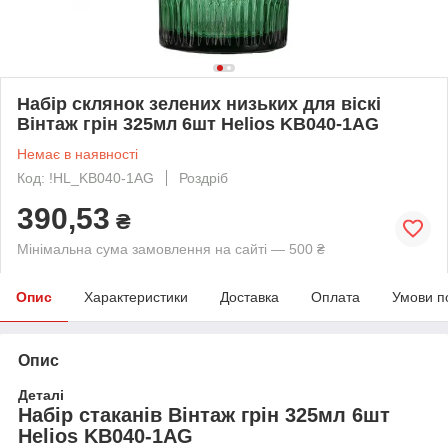
Набір склянок зелених низьких для віскі
Вінтаж грін 325мл 6шт Helios KB040-1AG
Немає в наявності
Код: !HL_KB040-1AG
Роздріб
390,53
₴
Мінімальна сума замовлення на сайті — 500 ₴
Опис
Характеристики
Доставка
Оплата
Умови п
Опис
Деталі
Набір стаканів Вінтаж грін 325мл 6шт
Helios KB040-1AG