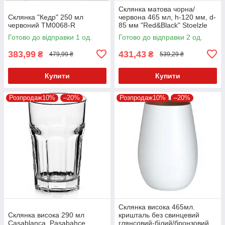
Склянка матова чорна/
Склянка "Кедр" 250 мл
червона 465 мл, h-120 мм, d-
червоний TM0068-R
85 мм "Red&Black" Stoelzle
Готово до відправки 1 од.
Готово до відправки 2 од.
383,99
431,43
₴
₴
479,99 ₴
539,29 ₴
Купити
Купити
Розпродаж10%
–20%
Розпродаж10%
–20%
Склянка висока 465мл.
Склянка висока 290 мл
кришталь без свинцевий
Casablanca, Pasabahce
глянсовий-білий/бронзовий