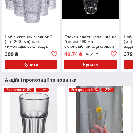
Набір скляних склянок 6
Стакан пластиковий що не
Набі
(шт) 200 (мл) для
б'ється 290 мл
(мл)
лимонадів, соку, води,
склоподібний олд фешен
води
коктейлів склянки з
1 шт
HP-1
399
46,74
379
₴
₴
47,21 ₴
товстого скла HP-19-178-1
Купити
Купити
Акційні пропозиції та новинки
Розпродаж10%
–20%
Розпродаж10%
–20%