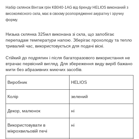
Набір склянок Вінтаж грін KB040-1AG від бренду HELIOS виконаний з
високоякісного скла, має в своєму розпорядженні акуратну і зручну
форму.
Низька склянка 325мл виконана зі скла, що запобігає
перепадам температури напою. Зберігає прохолоду та тепло
тривалий час, використовується для подачі віскі.
Стійкий до подряпин і після багаторазового використання не
втрачає первісний вигляд. Для збереження виду виріб бажано
мити без абразивних миючих засобів.
Виробник
HELIOS
Колір
зелений
Декор, малюнок
ні
Використовувати в
ні
мікрохвильовій печі