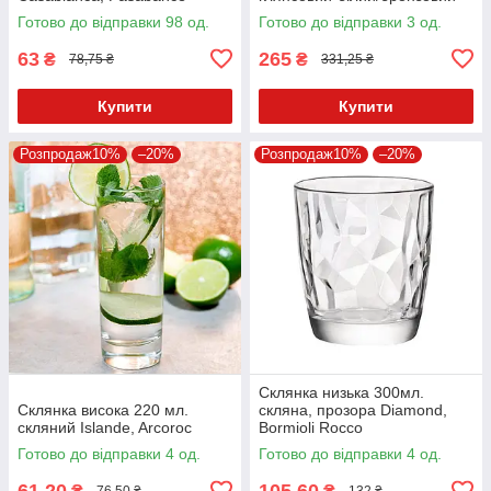
Olympic, Stolzle
Готово до відправки 98 од.
Готово до відправки 3 од.
63
265
₴
₴
78,75 ₴
331,25 ₴
Купити
Купити
Розпродаж10%
–20%
Розпродаж10%
–20%
Склянка низька 300мл.
Склянка висока 220 мл.
скляна, прозора Diamond,
скляний Islande, Arcoroc
Bormioli Rocco
Готово до відправки 4 од.
Готово до відправки 4 од.
61,20
105,60