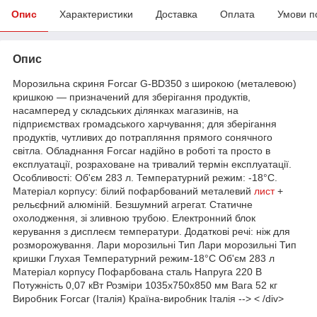
Опис
Характеристики
Доставка
Оплата
Умови п
Опис
Морозильна скриня Forcar G-BD350 з широкою (металевою)
кришкою — призначений для зберігання продуктів,
насамперед у складських ділянках магазинів, на
підприємствах громадського харчування; для зберігання
продуктів, чутливих до потрапляння прямого сонячного
світла. Обладнання Forcar надійно в роботі та просто в
експлуатації, розраховане на тривалий термін експлуатації.
Особливості: Об'єм 283 л. Температурний режим: -18°С.
Матеріал корпусу: білий пофарбований металевий
лист
+
рельєфний алюміній. Безшумний агрегат. Статичне
охолодження, зі зливною трубою. Електронний блок
керування з дисплеєм температури. Додаткові речі: ніж для
розморожування. Лари морозильні Тип Лари морозильні Тип
кришки Глухая Температурний режим-18°С Об'єм 283 л
Матеріал корпусу Пофарбована сталь Напруга 220 В
Потужність 0,07 кВт Розміри 1035х750х850 мм Вага 52 кг
Виробник Forcar (Італія) Країна-виробник Італія --> < /div>