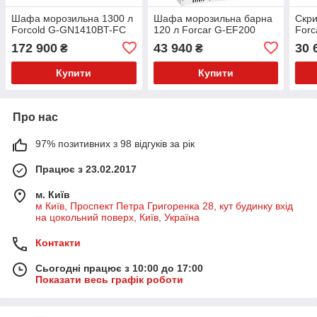
Шафа морозильна 1300 л
Шафа морозильна барна
Скри
Forcold G-GN1410BT-FC
120 л Forcar G-EF200
Forc
172 900
43 940
30 
₴
₴
Купити
Купити
Про нас
97% позитивних з 98 відгуків за рік
Працює з 23.02.2017
м. Київ
м Київ, Проспект Петра Григоренка 28, кут будинку вхід
на цокольний поверх, Київ, Україна
Контакти
Сьогодні працює з 10:00 до 17:00
Показати весь графік роботи