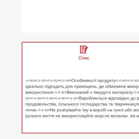
Опис
-r-n><-r-n><-r-n><-r-n>Особливості продукту<-r-n><-r-
ідеально підходить для приміщень, де обмежене викорис
використання.<-r-n>Виконаний з твердого матеріалу.<-
n><-r-n><-r-n><-r-n><-r-n>Виробляється відповідно до
продовольства, сільського господарства та тваринницт
піччю.<-r-n>Не розігрівайте їжу в виробі на грилі або
ручного миття не використовуйте жорсткі мочалки, які 