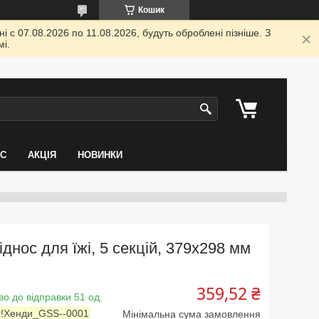
Кошик
 с 07.08.2026 по 11.08.2026, будуть оброблені пізніше. З
і.
АС
АКЦІЯ
НОВИНКИ
іднос для їжі, 5 секцій, 379х298 мм
359,52 ₴
во до відправки 51 од.
:
!Хенди_GSS--0001
Мінімальна сума замовлення