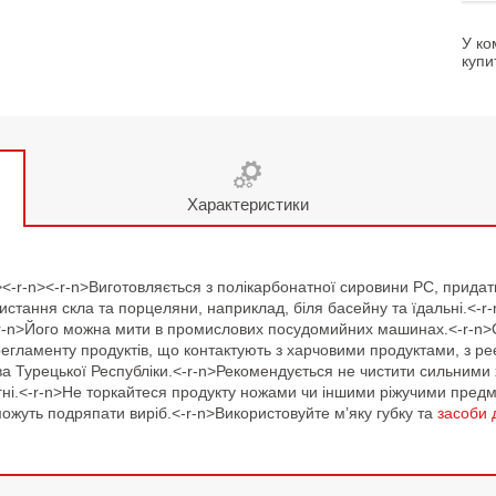
У ко
купи
Характеристики
n><-r-n><-r-n>Виготовляється з полікарбонатної сировини PC, придат
тання скла та порцеляни, наприклад, біля басейну та їдальні.<-r-n
r-n>Його можна мити в промислових посудомийних машинах.<-r-n>Сті
 регламенту продуктів, що контактують з харчовими продуктами, з 
ва Турецької Республіки.<-r-n>Рекомендується не чистити сильними
 вогні.<-r-n>Не торкайтеся продукту ножами чи іншими ріжучими пре
можуть подряпати виріб.<-r-n>Використовуйте м’яку губку та
засоби 