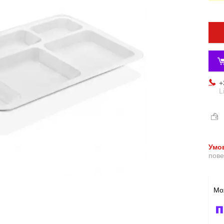
+
L
пове