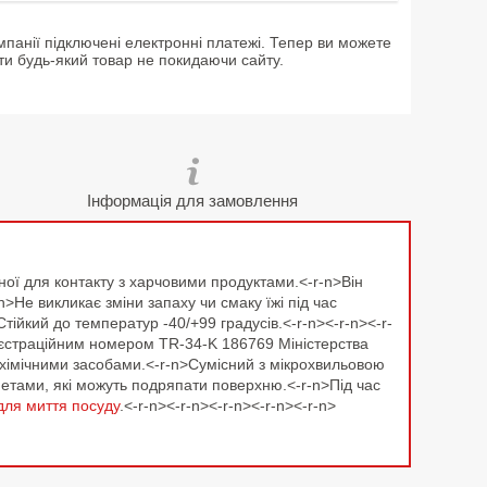
мпанії підключені електронні платежі. Тепер ви можете
ти будь-який товар не покидаючи сайту.
Інформація для замовлення
ної для контакту з харчовими продуктами.<-r-n>Він
>Не викликає зміни запаху чи смаку їжі під час
йкий до температур -40/+99 градусів.<-r-n><-r-n><-r-
реєстраційним номером TR-34-K 186769 Міністерства
 хімічними засобами.<-r-n>Сумісний з мікрохвильовою
дметами, які можуть подряпати поверхню.<-r-n>Під час
для миття посуду
.<-r-n><-r-n><-r-n><-r-n><-r-n>