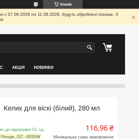
Кошик
 с 07.08.2026 по 11.08.2026, будуть оброблені пізніше. З
і.
АС
АКЦІЯ
НОВИНКИ
Келих для віскі (білий), 280 мл
116,96 ₴
во до відправки 51 од.
:
!Хенди_GC--0035W
Мінімальна сума замовлення