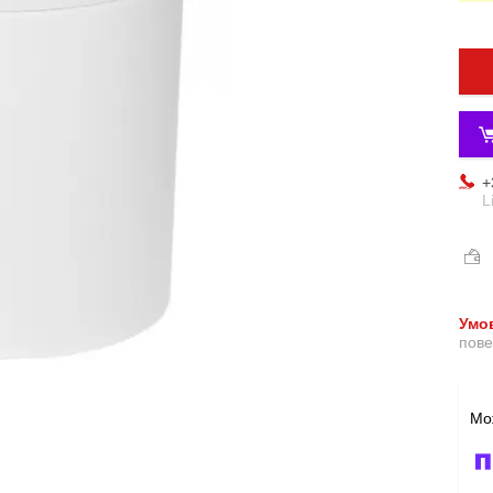
+
L
пове