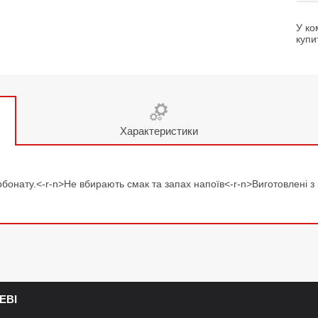
У ко
купи
Характеристики
рбонату.<-r-n>Не вбирають смак та запах напоїв<-r-n>Виготовлені з
ЕВІ