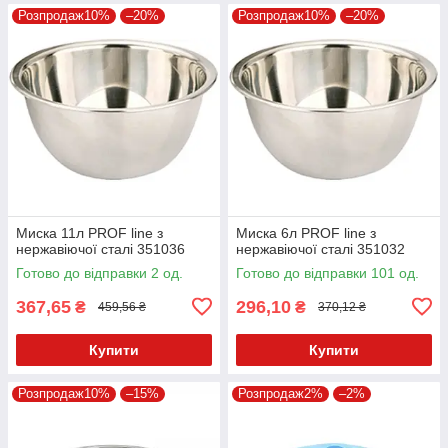
Розпродаж10%
–20%
Розпродаж10%
–20%
Миска 11л PROF line з
Миска 6л PROF line з
нержавіючої сталі 351036
нержавіючої сталі 351032
Готово до відправки 2 од.
Готово до відправки 101 од.
367,65
296,10
₴
₴
459,56 ₴
370,12 ₴
Купити
Купити
Розпродаж10%
–15%
Розпродаж2%
–2%