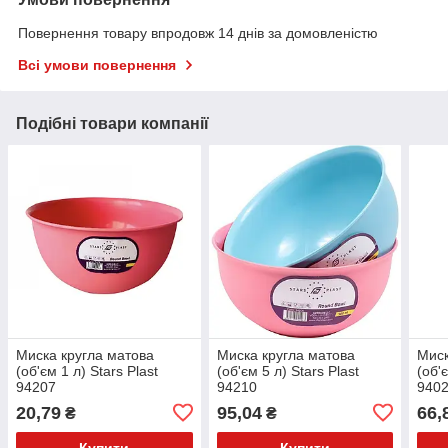
Повернення товару впродовж 14 днів за домовленістю
Всі умови повернення
Подібні товари компанії
Миска кругла матова
Миска кругла матова
Миск
(об'єм 1 л) Stars Plast
(об'єм 5 л) Stars Plast
(об'
94207
94210
940
20,79
95,04
66,
₴
₴
Купити
Купити