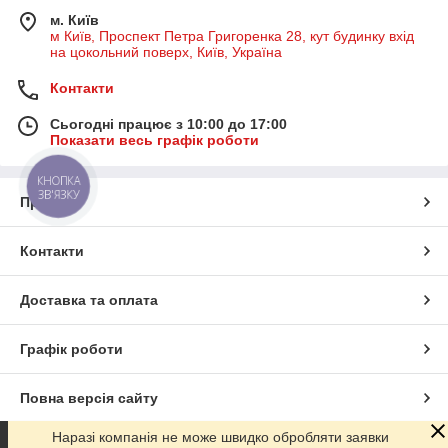
м. Київ
м Київ, Проспект Петра Григоренка 28, кут будинку вхід
на цокольний поверх, Київ, Україна
Контакти
Сьогодні працює з 10:00 до 17:00
Показати весь графік роботи
КНОПКА
ЗВ'ЯЗКУ
Про нас
Контакти
Доставка та оплата
Графік роботи
Повна версія сайту
Наразі компанія не може швидко обробляти заявки
Сайт створено на маркетплейсі
Prom.ua