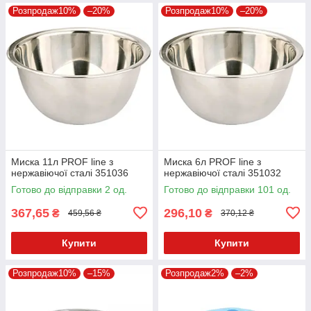
Розпродаж10%
–20%
Розпродаж10%
–20%
Миска 11л PROF line з
Миска 6л PROF line з
нержавіючої сталі 351036
нержавіючої сталі 351032
Готово до відправки 2 од.
Готово до відправки 101 од.
367,65
296,10
₴
₴
459,56 ₴
370,12 ₴
Купити
Купити
Розпродаж10%
–15%
Розпродаж2%
–2%