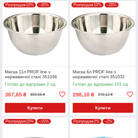
Розпродаж10%
–20%
Розпродаж10%
–20%
Миска 11л PROF line з
Миска 6л PROF line з
нержавіючої сталі 351036
нержавіючої сталі 351032
Готово до відправки 2 од.
Готово до відправки 101 од.
367,65
296,10
₴
₴
459,56 ₴
370,12 ₴
Купити
Купити
Розпродаж10%
–15%
Розпродаж2%
–2%