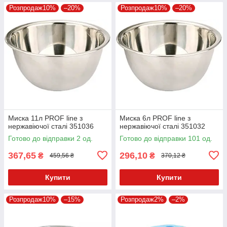
Розпродаж10%
–20%
Розпродаж10%
–20%
Миска 11л PROF line з
Миска 6л PROF line з
нержавіючої сталі 351036
нержавіючої сталі 351032
Готово до відправки 2 од.
Готово до відправки 101 од.
367,65
296,10
₴
₴
459,56 ₴
370,12 ₴
Купити
Купити
Розпродаж10%
–15%
Розпродаж2%
–2%