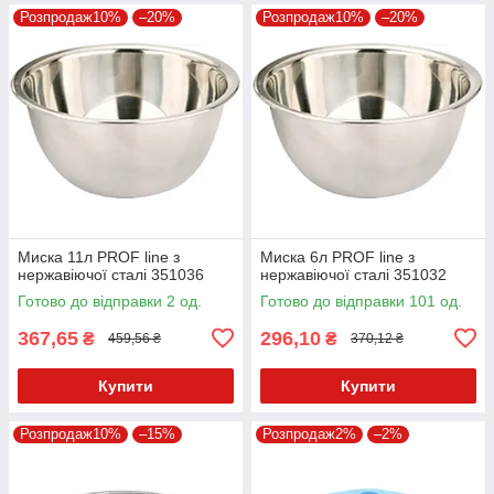
Розпродаж10%
–20%
Розпродаж10%
–20%
Миска 11л PROF line з
Миска 6л PROF line з
нержавіючої сталі 351036
нержавіючої сталі 351032
Готово до відправки 2 од.
Готово до відправки 101 од.
367,65
296,10
₴
₴
459,56 ₴
370,12 ₴
Купити
Купити
Розпродаж10%
–15%
Розпродаж2%
–2%