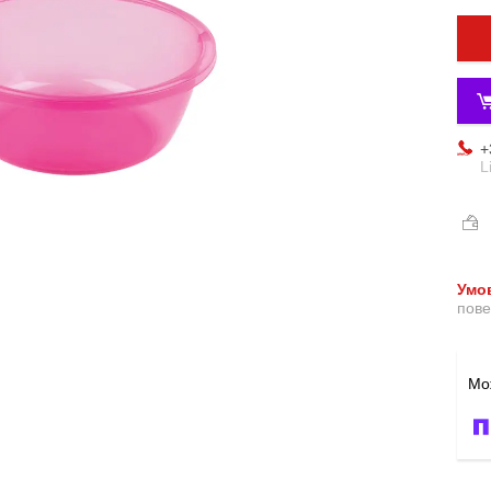
+
L
пове