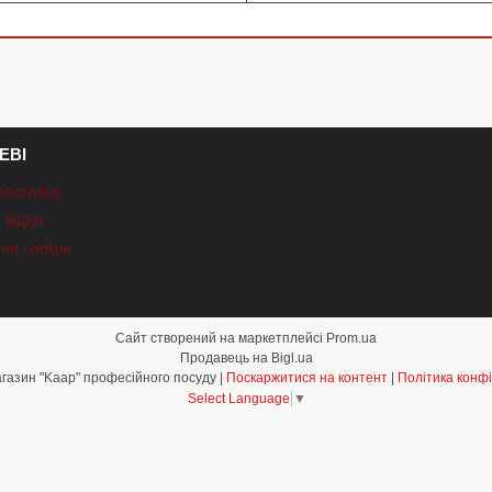
ЕВІ
доставка
відгук
ня і обмін
Сайт створений на маркетплейсі
Prom.ua
Продавець на Bigl.ua
Інтернет-магазин "Kaap" професійного посуду |
Поскаржитися на контент
|
Політика конфі
Select Language
▼