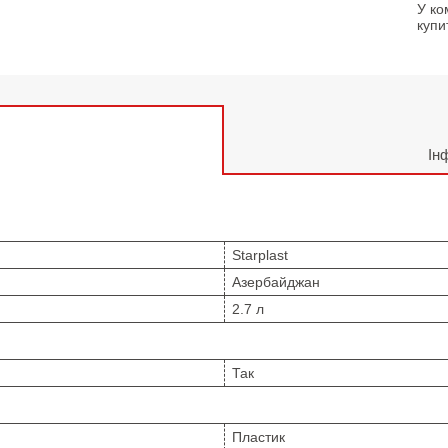
У ко
купи
Ін
Starplast
Азербайджан
2.7 л
Так
Пластик