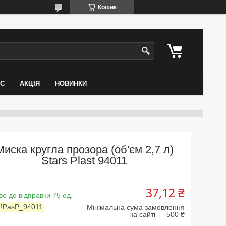
Кошик
АС
АКЦІЯ
НОВИНКИ
Миска кругла прозора (об'єм 2,7 л)
Stars Plast 94011
37,12 ₴
во до відправки 75 од.
:
!PasP_94011
Мінімальна сума замовлення
на сайті — 500 ₴