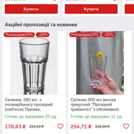
Купити
Купити
Акційні пропозиції та новинки
Розпродаж10%
–20%
Розпродаж10%
–20%
Склянка: 280 мл. з
Склянка 500 мл висока
полікарбонату прозорий
трикутний "Прозорий
(неб'юся) Призма,
трайангел" з облямівкою
GastroPlast
золото/срібло та без TR005
Готово до відправки 20 од.
Готово до відправки 11 од.
178,83
254,71
₴
₴
223,53 ₴
318,39 ₴