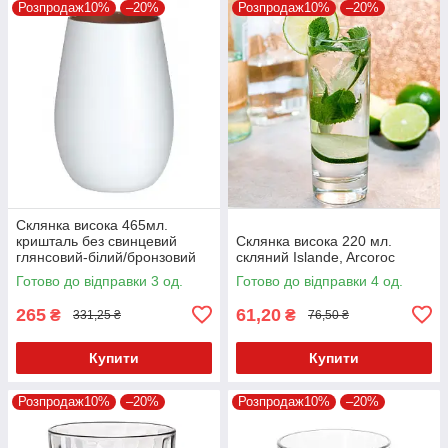
Розпродаж10%
–20%
Розпродаж10%
–20%
Склянка висока 465мл.
кришталь без свинцевий
Склянка висока 220 мл.
глянсовий-білий/бронзовий
скляний Islande, Arcoroc
Olympic, Stolzle
Готово до відправки 3 од.
Готово до відправки 4 од.
265
61,20
₴
₴
331,25 ₴
76,50 ₴
Купити
Купити
Розпродаж10%
–20%
Розпродаж10%
–20%