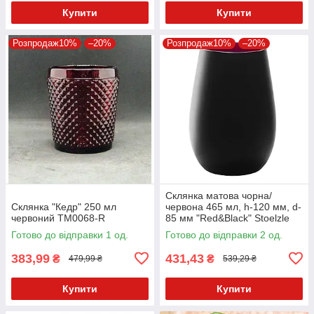
Купити
Купити
Розпродаж10%
–20%
Розпродаж10%
–20%
Склянка матова чорна/
Склянка "Кедр" 250 мл
червона 465 мл, h-120 мм, d-
червоний TM0068-R
85 мм "Red&Black" Stoelzle
Готово до відправки 1 од.
Готово до відправки 2 од.
383,99
431,43
₴
₴
479,99 ₴
539,29 ₴
Купити
Купити