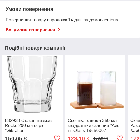
Умови повернення
Повернення товару впродовж 14 днів за домовленістю
Всі умови повернення
Подібні товари компанії
832938 Стакан низький
Склянка-хайбол 350 мл
Скля
Rocks 290 мл серія
квадратний скляний "Айс-
Pasa
"Gibraltar"
ті" Olens 19650007
Хайб
156,65
123,10
172
₴
₴
153,87 ₴