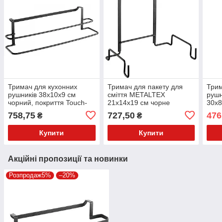
Тримач для кухонних
Тримач для пакету для
Трим
рушників 38х10х9 см
сміття METALTEX
руш
чорний, покриття Touch-
21х14х19 см чорне
30х8
Therm GALILEO LAVA
покриття Touch-Therm
Tou
758,75
727,50
476
₴
₴
METALTEX
GALILEO LAVA (352615)
LAVA
Купити
Купити
Акційні пропозиції та новинки
Розпродаж5%
–20%