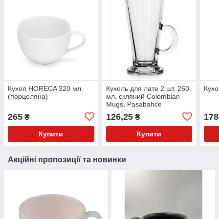
Кухол HORECA 320 мл
Кухоль для лате 2 шт. 260
Кухо
(порцеляна)
мл. скляний Colombian
Mugs, Pasabahce
265
126,25
178
₴
₴
Купити
Купити
Акційні пропозиції та новинки