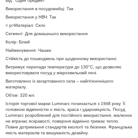
Від : Один предмет
Використання в посудомийці: Так
Використання у НВЧ: Так
< p>Матеріал: Скло
Сегмент: Для домашнього використання
Колір: Білий
Найменування: Чашки
Стійкість до пошкоджень при щоденному використанні.
Витримує перепади температури до 130°С, що дозволяє
використовувати посуд у мікрохвильовій печі.
Виготовлено із загартованого скла – найгігієнічнішого
матеріалу.
Об'єм: 320 мл.
Історія торгової марки Luminarc починається з 1948 року. Її
головною відмінністю є якість, краса і удароміцність. Посуд
Luminarc розроблений для постійного використання, малюнок
не втрачає яскравості, поверхня відмінно тримає тепло.
Повне дотримання стандартів екології та безпеки. Французька
якість матеріалів та вишуканість дизайну.