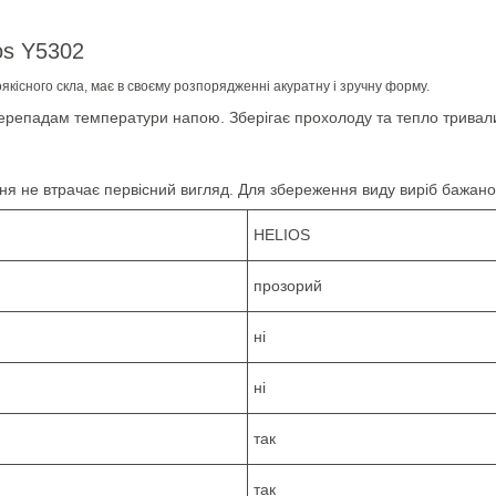
os Y5302
кісного скла, має в своєму розпорядженні акуратну і зручну форму.
перепадам температури напою. Зберігає прохолоду та тепло тривалий
ння не втрачає первісний вигляд. Для збереження виду виріб бажан
HELIOS
прозорий
ні
ні
так
так