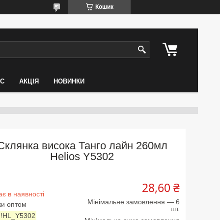
Кошик
АС
АКЦІЯ
НОВИНКИ
Склянка висока Танго лайн 260мл
Helios Y5302
28,60 ₴
є в наявності
Мінімальне замовлення — 6
ки оптом
шт.
:
!HL_Y5302