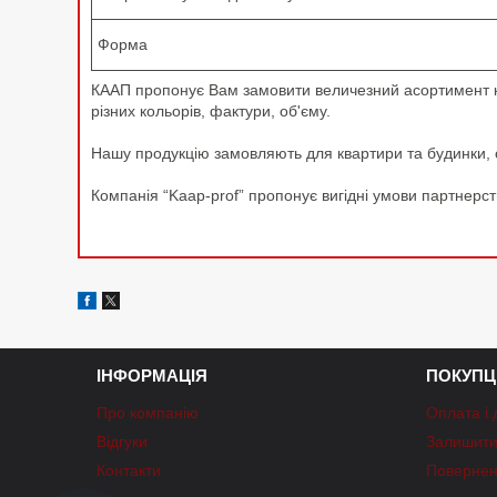
Форма
КААП пропонує Вам замовити величезний асортимент кер
різних кольорів, фактури, об'єму.
Нашу продукцію замовляють для квартири та будинки, офі
Компанія “Kaap-prof” пропонує вигідні умови партнерст
ІНФОРМАЦІЯ
ПОКУПЦ
Про компанію
Оплата і 
Відгуки
Залишити 
Контакти
Повернен