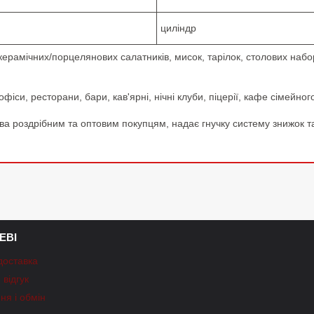
циліндр
амічних/порцелянових салатників, мисок, тарілок, столових наборі
си, ресторани, бари, кав'ярні, нічні клуби, піцерії, кафе сімейного
ва роздрібним та оптовим покупцям, надає гнучку систему знижок та 
ЕВІ
доставка
відгук
ня і обмін